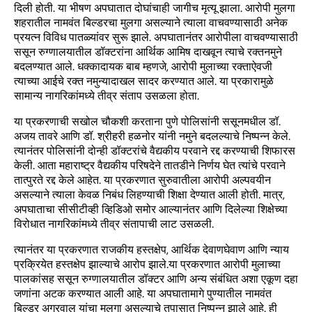
दिली होती. या भीषण अपघातात दोघांचाही जागीच मृत्यू झाला. आरोपी मुलगा
शहरातील नामवंत बिल्डरचा मुलगा असल्याने त्याला वाचवण्यासाठी अनेक
प्रयत्न विविध पातळ्यांवर सुरू झाले. अपघातानंतर आरोपीला वाचवण्यासाठी
ससून रुग्णालयातील डॉक्टरांना आर्थिक आमिष दाखवून त्याचे रक्तनमुने
बदलण्यात आले. धक्कादायक बाब म्हणजे, आरोपी मुलाच्या रक्ताऐवजी
त्याच्या आईचे रक्त नमुन्यादाखल सादर करण्यात आले. या प्रकारामुळे
सामान्य नागरिकांमध्ये तीव्र संताप उसळला होता.
या प्रकरणाची सखोल चौकशी करताना पुणे पोलिसांनी ससूनमधील डॉ.
अजय तावरे आणि डॉ. श्रीहरी हळनोर यांनी नमुने बदलल्याचे निष्पन्न केले.
त्यानंतर पोलिसांनी दोन्ही डॉक्टरांचे वैद्यकीय परवाने रद्द करण्याची शिफारस
केली. आता महाराष्ट्र वैद्यकीय परिषदेने तातडीने निर्णय घेत त्यांचे परवाने
तात्पुरते रद्द केले आहेत. या प्रकरणात सुरुवातीला आरोपी अल्पवयीन
असल्याने त्याला केवळ निबंध लिहण्याची शिक्षा देण्यात आली होती. मात्र,
अपघाताचा सीसीटीव्ही व्हिडिओ समोर आल्यानंतर आणि दिलेल्या शिक्षेच्या
विरोधात नागरिकांमध्ये तीव्र संतापाची लाट उसळली.
त्यानंतर या प्रकरणात राजकीय हस्तक्षेप, आर्थिक देवाणघेवाण आणि न्याय
प्रक्रियेत हस्तक्षेप झाल्याचे आरोप झाले.या प्रकरणात आरोपी मुलाच्या
पालकांसह ससून रुग्णालयातील डॉक्टर आणि अन्य संबंधित अशा एकूण दहा
जणांना अटक करण्यात आली आहे. या अपघातामागे पुण्यातील नामवंत
बिल्डर अग्रवाल यांचा मुलगा असल्याचे तपासात निष्पन्न झाले आहे. ही