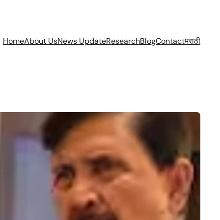
Home
About Us
News Update
Research
Blog
Contact
मराठी