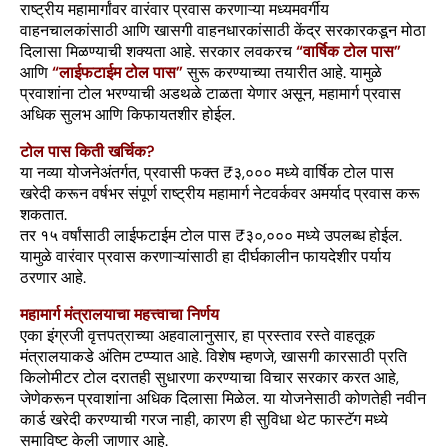
राष्ट्रीय महामार्गांवर वारंवार प्रवास करणाऱ्या मध्यमवर्गीय
वाहनचालकांसाठी आणि खासगी वाहनधारकांसाठी केंद्र सरकारकडून मोठा
दिलासा मिळण्याची शक्यता आहे. सरकार लवकरच
“वार्षिक टोल पास”
आणि
“लाईफटाईम टोल पास”
सुरू करण्याच्या तयारीत आहे. यामुळे
प्रवाशांना टोल भरण्याची अडथळे टाळता येणार असून, महामार्ग प्रवास
अधिक सुलभ आणि किफायतशीर होईल.
टोल पास किती खर्चिक?
या नव्या योजनेअंतर्गत, प्रवासी फक्त ₹३,००० मध्ये वार्षिक टोल पास
खरेदी करून वर्षभर संपूर्ण राष्ट्रीय महामार्ग नेटवर्कवर अमर्याद प्रवास करू
शकतात.
तर १५ वर्षांसाठी लाईफटाईम टोल पास ₹३०,००० मध्ये उपलब्ध होईल.
यामुळे वारंवार प्रवास करणाऱ्यांसाठी हा दीर्घकालीन फायदेशीर पर्याय
ठरणार आहे.
महामार्ग मंत्रालयाचा महत्त्वाचा निर्णय
एका इंग्रजी वृत्तपत्राच्या अहवालानुसार, हा प्रस्ताव रस्ते वाहतूक
मंत्रालयाकडे अंतिम टप्प्यात आहे. विशेष म्हणजे, खासगी कारसाठी प्रति
किलोमीटर टोल दरातही सुधारणा करण्याचा विचार सरकार करत आहे,
जेणेकरून प्रवाशांना अधिक दिलासा मिळेल. या योजनेसाठी कोणतेही नवीन
कार्ड खरेदी करण्याची गरज नाही, कारण ही सुविधा थेट फास्टॅग मध्ये
समाविष्ट केली जाणार आहे.