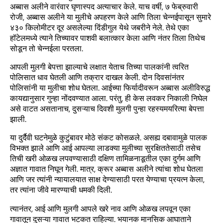
अब्बास अलीने वारंवार घृणास्पद अत्याचार केले. याच वर्षी, ७ फेब्रुवारी
रोजी, अब्बास अलीने या मुलीचे अपहरण केले आणि तिला चेन्नईपासून सुमारे
४३० किलोमीटर दूर असलेल्या दिंडीगुल येथे जबरीने नेले. तेथे एका
हॉटेलमध्ये त्याने तिच्यावर पाशवी बलात्कार केला आणि नंतर तिला तिथेच
सोडून तो चेन्नईला परतला.
आपली मुलगी बेपत्ता झाल्याचे लक्षात येताच तिच्या पालकांनी त्वरित
पोलिसात धाव घेतली आणि तक्रार दाखल केली. दोन दिवसांनंतर
पोलिसांनी या मुलीचा शोध घेतला. आईच्या फिर्यादीवरून अब्बास अलीविरुद्ध
कायद्यानुसार गुन्हा नोंदवण्यात आला. परंतु, ही केस लवकर निकाली निघेल
असे वाटत असतानाच, दुसऱ्याच दिवशी मुलगी पुन्हा रहस्यमयरित्या बेपत्ता
झाली.
या दुर्दैवी घटनेमुळे कुटुंबावर मोठे संकट कोसळले. असह्य दबावामुळे पालक
विभक्त झाले आणि आई आपल्या लाडक्या मुलीच्या सुरक्षिततेसाठी तसेच
तिची खरी ओळख लपवण्यासाठी दक्षिण तामिळनाडूतील एका दुर्गम आणि
अज्ञात गावात निघून गेली. मात्र, क्रूर अब्बास अलीने त्यांचा शोध घेतला
आणि जर त्यांनी न्यायालयात साक्ष देण्यासाठी परत येण्याचा प्रयत्न केला,
तर त्यांना जीवे मारण्याची धमकी दिली.
त्यानंतर, आई आणि मुलगी आपले खरे नाव आणि ओळख लपवून एका
गावातून दुसऱ्या गावात भटकत राहिल्या. भयानक मानसिक आघाताने