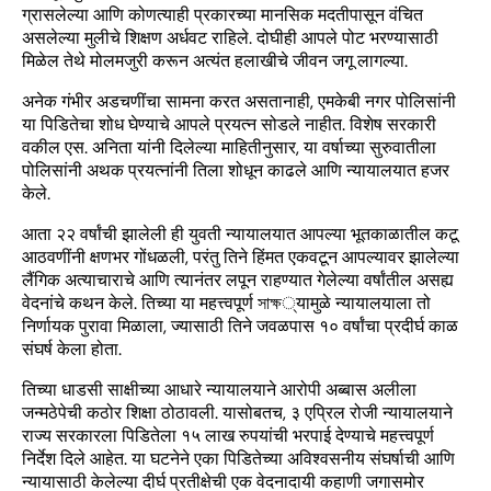
ग्रासलेल्या आणि कोणत्याही प्रकारच्या मानसिक मदतीपासून वंचित
असलेल्या मुलीचे शिक्षण अर्धवट राहिले. दोघीही आपले पोट भरण्यासाठी
मिळेल तेथे मोलमजुरी करून अत्यंत हलाखीचे जीवन जगू लागल्या.
अनेक गंभीर अडचणींचा सामना करत असतानाही, एमकेबी नगर पोलिसांनी
या पिडितेचा शोध घेण्याचे आपले प्रयत्न सोडले नाहीत. विशेष सरकारी
वकील एस. अनिता यांनी दिलेल्या माहितीनुसार, या वर्षाच्या सुरुवातीला
पोलिसांनी अथक प्रयत्नांनी तिला शोधून काढले आणि न्यायालयात हजर
केले.
आता २२ वर्षांची झालेली ही युवती न्यायालयात आपल्या भूतकाळातील कटू
आठवणींनी क्षणभर गोंधळली, परंतु तिने हिंमत एकवटून आपल्यावर झालेल्या
लैंगिक अत्याचाराचे आणि त्यानंतर लपून राहण्यात गेलेल्या वर्षांतील असह्य
वेदनांचे कथन केले. तिच्या या महत्त्वपूर्ण সাক্ষ्यामुळे न्यायालयाला तो
निर्णायक पुरावा मिळाला, ज्यासाठी तिने जवळपास १० वर्षांचा प्रदीर्घ काळ
संघर्ष केला होता.
तिच्या धाडसी साक्षीच्या आधारे न्यायालयाने आरोपी अब्बास अलीला
जन्मठेपेची कठोर शिक्षा ठोठावली. यासोबतच, ३ एप्रिल रोजी न्यायालयाने
राज्य सरकारला पिडितेला १५ लाख रुपयांची भरपाई देण्याचे महत्त्वपूर्ण
निर्देश दिले आहेत. या घटनेने एका पिडितेच्या अविश्वसनीय संघर्षाची आणि
न्यायासाठी केलेल्या दीर्घ प्रतीक्षेची एक वेदनादायी कहाणी जगासमोर