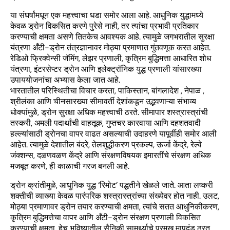
या संघर्षांमधून एक महत्त्वाचा धडा समोर आला आहे. आधुनिक युद्धामध्ये
केवळ ड्रोन विकसित करणे पुरेसे नाही, तर त्यांचा प्रभावी प्रतिकार
करण्याची क्षमता असणे तितकेच आवश्यक आहे. त्यामुळे जगभरातील सुरक्षा
यंत्रणा अँटी-ड्रोन तंत्रज्ञानावर मोठ्या प्रमाणात गुंतवणूक करत आहेत.
रेडिओ फ्रिक्वेन्सी जॅमिंग, लेझर प्रणाली, कृत्रिम बुद्धिमत्ता आधारित शोध
यंत्रणा, इंटरसेप्टर ड्रोन आणि इलेक्ट्रॉनिक युद्ध प्रणाली यांसारख्या
उपाययोजनांचा अभ्यास केला जात आहे.
भारतातील परिस्थितीचा विचार करता, पाकिस्तान, बांगलादेश , नेपाळ ,
श्रीलंका आणि चीनसारख्या सीमावर्ती देशांकडून उद्भवणाऱ्या संभाव्य
धोक्यांमुळे, ड्रोन सुरक्षा अधिक महत्त्वाची ठरते. सीमापार शस्त्रास्त्रांची
तस्करी, अमली पदार्थांची वाहतूक, गुप्तचर कारवाया आणि दहशतवादी
हल्ल्यांसाठी ड्रोनचा वापर वाढत असल्याची उदाहरणे यापूर्वीही समोर आली
आहेत. त्यामुळे देशातील बंदरे, तेलशुद्धीकरण प्रकल्प, ऊर्जा केंद्रे, रेल्वे
जंक्शन्स, दळणवळण केंद्रे आणि संरक्षणविषयक इमारतींचे संरक्षण अधिक
मजबूत करणे, ही काळाची गरज बनली आहे.
ड्रोन क्रांतीमुळे, आधुनिक युद्ध ‘रिमोट’ पद्धतीने खेळले जाते. आता लष्करी
शक्तीची व्याख्या केवळ पारंपरिक शस्त्रास्त्रांच्या संख्येवर होत नाही. उलट,
मोठ्या प्रमाणावर ड्रोन तयार करण्याची क्षमता, त्यांचे सतत आधुनिकीकरण,
कृत्रिम बुद्धिमत्तेचा वापर आणि अँटी-ड्रोन संरक्षण प्रणाली विकसित
करण्याची क्षमता, हेच भविष्यातील सैनिकी सामर्थ्याचे प्रमुख मापदंड ठरत