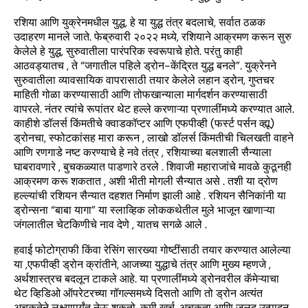
रशिया आणि युक्रेनमधील युद्ध, हे या युद्ध तंत्र बदलाचे, सर्वात ठळक
उदाहरण मानले जाते. फेब्रुवारी २०२२ मध्ये, रशियाने आक्रमण करून सुरु
केलेले हे युद्ध, सुरुवातीला पारंपरिक स्वरूपाचे होते. परंतु काही
आठवड्यातच , ते “जगातील पहिले ड्रोन-केंद्रित युद्ध बनले”. युक्रेनने
सुरुवातीला व्यावसायिक वापरासाठी तयार केलेले लहान ड्रोन, गुप्तचर
माहिती गोळा करण्यासाठी आणि तोफखान्याला मार्गदर्शन करण्यासाठी
वापरले. नंतर त्यांचे रूपांतर थेट हल्ले करणाऱ्या प्रणालींमध्ये करण्यात आले.
काहीशे डॉलर्स किंमतीचे क्वाडकॉप्टर आणि एफपीव्ही (फर्स्ट पर्सन व्ह्यू)
ड्रोनचा, स्फोटकांसह मारा करून , लाखो डॉलर्स किंमतीची चिलखती वाहने
आणि रणगाडे नष्ट करण्याचे हे नवे तंत्र , रशियाच्या बलशाली सैन्याला
घाबरावणारे , बुचकळ्यात पाडणारे ठरले . शिवाजी महाराजांचे मावळे कुठूनही
आक्रमण करू शकतात , अशी भीती मोगली सैन्यात असे . तशी या द्रोण
हल्ल्यांची रशियन सैन्यात दहशत निर्माण झाली आहे . रशियन सैनिकांनी या
ड्रोन्सना “बाबा यागा” या स्लाव्हिक लोककथेतील मुले भाजून खाणाऱ्या
जंगलातील चेटकिणीचे नाव देणे , यातच सगळे आले .
हवाई फोटोग्राफी किंवा रेसिंग सारख्या गोष्टींसाठी तयार करण्यात आलेल्या
या ,एफपीव्ही ड्रोन क्रांतीने, आजच्या युद्धाचे तंत्र आणि मुख्य म्हणजे ,
अर्थशास्त्रच बदलून टाकले आहे. या प्रणालींमध्ये ड्रोनवरील कॅमेऱ्याचा
थेट व्हिडिओ ऑपरेटरच्या गॉगल्समध्ये दिसतो आणि तो ड्रोन अत्यंत
अचूकतेने लक्ष्यापर्यंत नेऊ शकतो. कमी खर्च, अचूकता आणि जलद उत्पादन