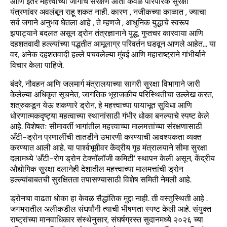
आणि इतर महत्त्वाच्या जागांचे संरक्षण आता केवळ पारंपरिक सुरक्षा
यंत्रणांवर अवलंबून राहू शकत नाही. कारण , नजीकच्या काळात , ज्याचा
सर्व जगाने अनुभव घेतला आहे , ते म्हणजे , आधुनिक युद्धाचे स्वरूप
झपाट्याने बदलत असून ड्रोन तंत्रज्ञानाने युद्ध, गुप्तचर कारवाया आणि
दहशतवादी हल्ल्यांच्या पद्धतीत आमूलाग्र परिवर्तन घडवून आणले आहेत… या
वर, अनेक दहशतवादी हल्ले पचवलेल्या मुंबई आणि महाराष्ट्राने गांभीर्याने
विचार केला पाहिजे.
बंदरे, नौवहन आणि जलमार्ग मंत्रालयाच्या सागरी सुरक्षा विभागाने जारी
केलेल्या अधिकृत सूचनेत, जागतिक भूराजकीय परिस्थितीचा उल्लेख करत,
शत्रुकडून येऊ शकणारे ड्रोन, हे महत्त्वाच्या पायाभूत सुविधा आणि
धोरणात्मकदृष्ट्या महत्वाच्या स्थानांसाठी गंभीर धोका बनल्याचे स्पष्ट केले
आहे. विशेषतः सीमावर्ती भागांतील महत्त्वाच्या मालमत्तांच्या संरक्षणासाठी
अँटी-ड्रोन प्रणालींची तातडीने उभारणी करण्याची आवश्यकता व्यक्त
करण्यात आली आहे. या पार्श्वभूमीवर केंद्रीय गृह मंत्रालयाने सीमा सुरक्षा
दलामध्ये ‘अँटी-रोग ड्रोन टेक्नॉलॉजी कमिटी’ स्थापन केली असून, केंद्रीय
औद्योगिक सुरक्षा दलानेही देशातील महत्त्वाच्या मालमत्तांची ड्रोन
हल्ल्यांबाबतची सुरक्षितता तपासण्यासाठी विशेष समिती नेमली आहे.
ड्रोनचा वाढता धोका हा केवळ सैद्धांतिक मुद्दा नाही. ती वस्तुस्थिती आहे .
जगभरातील अलीकडील संघर्षांनी त्याची भीषणता स्पष्ट केली आहे. संयुक्त
राष्ट्रांच्या मानवाधिकार संस्थेनुसार, संघर्षग्रस्त सुदानमध्ये २०२६ च्या