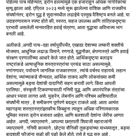
पहिल्या पाच महिन्यांत, ड्रोन हल्ल्यांमुळे एक हजाराहून अधिक नागरिकांचा
मृत्यू झाला आहे. एप्रिल २०२३ मध्ये सुरू झालेल्या वांशिक आणि राजकीय
संघर्षानंतर, ड्रोन युद्ध हे सुदानमधील लढाईचे प्रमुख वैशिष्ट्य बनले आहे. या
उदाहरणावरून स्पष्ट होते की, स्वस्त, सहज उपलब्ध आणि तांत्रिकदृष्ट्या
प्रभावी असलेली मानवरहित हवाई यंत्रणा, आता युद्धाचा अविभाज्य भाग
बनली आहे.
अलीकडे ,अगदी पाच-दहा वर्षापुर्वीपर्यंत, एखाद्या देशाच्या लष्करी शक्तीचे
मोजमाप, आधुनिक लढाऊ विमाने, रणगाडे, युद्धनौका, क्षेपणास्त्रे आणि हवाई
संरक्षण प्रणालींच्या आधारे केले जात होते. आर्थिकदृष्ट्या बलाढ्य
राष्ट्रांकडे अत्याधुनिक शस्त्रास्त्रांचा प्रचंड साठा असल्यामुळे,
रणांगणावर, पर्यायाने जागतिक राजकारणात , त्यांचे वर्चस्व राहायचे. लहान
देशांना, ज्यांच्याकडे सैन्यदल, आर्थिक ताकद आणि लोकसंख्या कमी
असल्यामुळे बड्या देशांची दादागिरी सहन करावी लागे. किंवा आपली
प्रतिष्ठा , संस्कृती टिकवण्यासाठी गनिमी युद्ध, आणि अपारंपरिक तंत्रांचा
आधार घ्यावा लागत असे. युक्रेन, लेबनॉन आणि पश्चिम आशियातील
संघर्षांनी मात्र , हे समीकरण पूर्णपणे बदलून टाकले आहे. आता अत्यंत
महागड्या शस्त्रास्त्रांइतकीच किंबहुना त्याहून अधिक परिणामकारक
भूमिका स्वस्त ड्रोन बजावत आहेत. आणि बलशाली देशांना जेरीस आणत
आहेत . अगदी, ज्याप्रमाणे , आपल्या छत्रपती शिवाजी महाराजांनी
ज्याप्रमाणे , गनिमी काव्याने , छोट्या सैनिकी तुकड्यांच्या माध्यमातून , बड्या
बादशाही फौजांना सळो की पळो केले होते. तसे हे युद्ध सुरु आहे .