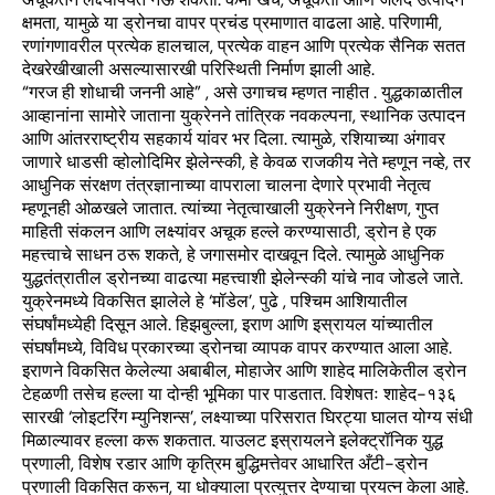
क्षमता, यामुळे या ड्रोनचा वापर प्रचंड प्रमाणात वाढला आहे. परिणामी,
रणांगणावरील प्रत्येक हालचाल, प्रत्येक वाहन आणि प्रत्येक सैनिक सतत
देखरेखीखाली असल्यासारखी परिस्थिती निर्माण झाली आहे.
“गरज ही शोधाची जननी आहे” , असे उगाचच म्हणत नाहीत . युद्धकाळातील
आव्हानांना सामोरे जाताना युक्रेनने तांत्रिक नवकल्पना, स्थानिक उत्पादन
आणि आंतरराष्ट्रीय सहकार्य यांवर भर दिला. त्यामुळे, रशियाच्या अंगावर
जाणारे धाडसी व्होलोदिमिर झेलेन्स्की, हे केवळ राजकीय नेते म्हणून नव्हे, तर
आधुनिक संरक्षण तंत्रज्ञानाच्या वापराला चालना देणारे प्रभावी नेतृत्व
म्हणूनही ओळखले जातात. त्यांच्या नेतृत्वाखाली युक्रेनने निरीक्षण, गुप्त
माहिती संकलन आणि लक्ष्यांवर अचूक हल्ले करण्यासाठी, ड्रोन हे एक
महत्त्वाचे साधन ठरू शकते, हे जगासमोर दाखवून दिले. त्यामुळे आधुनिक
युद्धतंत्रातील ड्रोनच्या वाढत्या महत्त्वाशी झेलेन्स्की यांचे नाव जोडले जाते.
युक्रेनमध्ये विकसित झालेले हे ‘मॉडेल’, पुढे , पश्चिम आशियातील
संघर्षांमध्येही दिसून आले. हिझबुल्ला, इराण आणि इस्रायल यांच्यातील
संघर्षांमध्ये, विविध प्रकारच्या ड्रोनचा व्यापक वापर करण्यात आला आहे.
इराणने विकसित केलेल्या अबाबील, मोहाजेर आणि शाहेद मालिकेतील ड्रोन
टेहळणी तसेच हल्ला या दोन्ही भूमिका पार पाडतात. विशेषतः शाहेद-१३६
सारखी ‘लोइटरिंग म्युनिशन्स’, लक्ष्याच्या परिसरात घिरट्या घालत योग्य संधी
मिळाल्यावर हल्ला करू शकतात. याउलट इस्रायलने इलेक्ट्रॉनिक युद्ध
प्रणाली, विशेष रडार आणि कृत्रिम बुद्धिमत्तेवर आधारित अँटी-ड्रोन
प्रणाली विकसित करून, या धोक्याला प्रत्युत्तर देण्याचा प्रयत्न केला आहे.