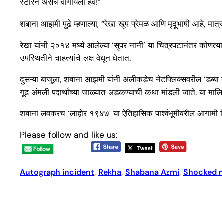
स्टारने असंच वागायला हवं!”
शबाना आझमी पुढे म्हणाल्या, “रेखा खूप प्रेमळ आणि मृदूभाषी आहे, मात्र 
रेखा यांनी २०१४ मध्ये आलेल्या ‘सुपर नानी’ या चित्रपटानंतर कोणत्याह
उपस्थितीने चाहत्यांचे लक्ष वेधून घेतात.
दुसऱ्या बाजूला, शबाना आझमी यांनी अलीकडेच नेटफ्लिक्सवरील ‘डब्बा कार
गूढ अंमली पदार्थांच्या जाळ्यात अडकण्याची कथा मांडली जाते. या माल
शबाना लवकरच ‘लाहोर १९४७’ या ऐतिहासिक पार्श्वभूमीवरील आगामी चित्र
Please follow and like us:
Autograph incident
, 
Rekha
, 
Shabana Azmi
, 
Shocked r