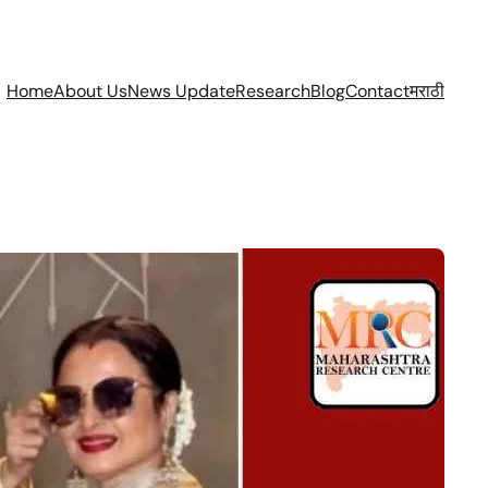
Home
About Us
News Update
Research
Blog
Contact
मराठी