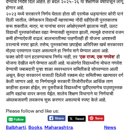
देण्याचे निर्देश दिले आहेत. हा बदल २०२५-२६ या शैक्षणिक वर्षापासून लागू
होणार आहे.
२०२३ मध्ये सरकारने निर्णय घेतला होता की प्रत्येक धड्यानंतर कोरी पानं
दिली जातील, जेणेकरून विद्यार्थी महत्त्वाच्या नोंदी वहीऐवजी पुस्तकातच
करू शकतील. मात्र, या पानांचा वापर अपेक्षेप्रमाणे झालाच नाही, उलट
विद्यार्थी पुस्तकांसोबत वह्या नेण्यासही सुरुवात झाली, त्यामुळे दप्तराचं वजन
कमी होण्याऐवजी वाढलं. बालभारतीच्या पाहणीतही ही योजना अयशस्वी
ठरल्याचे स्पष्ट झाले. तसेच, पुस्तकांच्या छपाईचा अतिरिक्त खर्च सरकारवर
मोठ्या प्रमाणात पडत असल्याने हा निर्णय मागे घेण्यात आला आहे.
फक्त कोरी पानं हटवण्याचाच निर्णय नाही, तर
‘एक राज्य, एक गणवेश’
ही
योजना देखील मागे घेण्यात आली आहे. याअंतर्गत विद्यार्थ्यांना मोफत गणवेश
देण्याची जबाबदारी पुन्हा शाळा व्यवस्थापन समितीकडे सोपवण्यात आली
असून, केंद्र सरकारनं यासाठी दिलेली रक्कम थेट समितीच्या खात्यावर वर्ग
केली जाणार आहे. या निर्णयामुळे सरकारी तिजोरीवरील आर्थिक ताण
काहीसा हलका होईल, तर दुसरीकडे विद्यार्थ्यांना पूर्वीप्रमाणेच पाठ्यपुस्तक
आणि वह्यांचा वापर करता येईल. शालेय शिक्षण विभागाने या निर्णयाची
अंमलबजावणी लवकरच सुरू करणार असल्याचे स्पष्ट केले आहे.
Please follow and like us:
Balbharti
, 
Books
, 
Maharashtra
, 
News