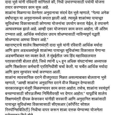
दादा भुसे यांनी रविवारी सांगितले की, निधी उभारण्यासाठी पर्यायी योजना
तयार करण्यावर काम सुरू आहे.
शाळांना मिळणाऱ्या वेतनेतर अनुदानाचा संदर्भ देत भुसे म्हणाले, “गेल्या अनेक
वर्षांपासून या अनुदानामध्ये कपात झाली आहे. त्यामुळे शाळांच्या पायाभूत
सुविधांच्या विकासासाठी कोणत्या योजनांचा उपयोग करता येईल, हे तपासणे
अत्यावश्यक झाले आहे. आम्ही एका योजनावर काम करत आहोत, जी अंतिम
टप्प्यात आहे. आर्थिक मर्यादांवर उपाय शोधण्यासाठी नाविन्यपूर्ण पद्धती
शोधण्याचा आमचा विचार आहे.”
महाराष्ट्राचे शालेय शिक्षणमंत्री दादा भुसे यांनी रविवारी आर्थिक मर्यादा
आणि इतर अडथळ्यांमुळे शाळांच्या पायाभूत सुविधांच्या विकासात येणाऱ्या
अडचणींबाबत मत व्यक्त केले. ते मुंबईतील जय हिंद महाविद्यालयात
पत्रकारांशी बोलत होते, जिथे त्यांनी ६५ हून अधिक संघटनांच्या अध्यापक
आणि शिक्षकेतर कर्मचारी प्रतिनिधींशी चर्चा केली. या चर्चेत आर्थिक मर्यादा
आणि इतर मुद्द्यांवर चर्चा करण्यात आली.
शाळांना व्यावसायिक दराने वीजपुरवठा मिळत असल्याबाबत बोलताना भुसे
म्हणाले, “आम्ही शाळांना अनुदानित दराने वीज मिळवून देण्यासाठी
सरकारकडून मंजुरी मिळवण्यावर काम करत आहोत. तसेच, शाळांना स्वयंपूर्ण
बनवण्यासाठी सौरऊर्जेच्या निर्मितीवरही भर देणार आहोत.” यापूर्वीचे शालेय
शिक्षणमंत्री दीपक केसरकर यांनीही सरकारी आणि अनुदानित शाळांसाठी
पायाभूत सुविधांच्या विकासासाठी सीएसआर (कॉर्पोरेट सोशल
रिस्पॉन्सिबिलिटी) निधीचा वापर करून शाळा दत्तक घेण्याच्या योजनेला