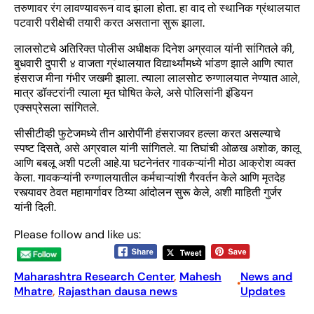
तरुणावर रंग लावण्यावरून वाद झाला होता. हा वाद तो स्थानिक ग्रंथालयात
पटवारी परीक्षेची तयारी करत असताना सुरू झाला.
लालसोटचे अतिरिक्त पोलीस अधीक्षक दिनेश अग्रवाल यांनी सांगितले की,
बुधवारी दुपारी ४ वाजता ग्रंथालयात विद्यार्थ्यांमध्ये भांडण झाले आणि त्यात
हंसराज मीना गंभीर जखमी झाला. त्याला लालसोट रुग्णालयात नेण्यात आले,
मात्र डॉक्टरांनी त्याला मृत घोषित केले, असे पोलिसांनी इंडियन
एक्सप्रेसला सांगितले.
सीसीटीव्ही फुटेजमध्ये तीन आरोपींनी हंसराजवर हल्ला करत असल्याचे
स्पष्ट दिसते, असे अग्रवाल यांनी सांगितले. या तिघांची ओळख अशोक, कालू
आणि बबलू अशी पटली आहे.या घटनेनंतर गावकऱ्यांनी मोठा आक्रोश व्यक्त
केला. गावकऱ्यांनी रुग्णालयातील कर्मचाऱ्यांशी गैरवर्तन केले आणि मृतदेह
रस्त्यावर ठेवत महामार्गावर ठिय्या आंदोलन सुरू केले, अशी माहिती गुर्जर
यांनी दिली.
Please follow and like us:
Maharashtra Research Center
, 
Mahesh
News and
•
Mhatre
, 
Rajasthan dausa news
Updates