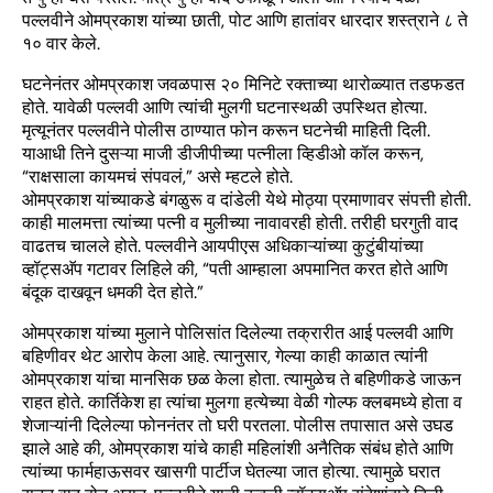
पल्लवीने ओमप्रकाश यांच्या छाती, पोट आणि हातांवर धारदार शस्त्राने ८ ते
१० वार केले.
घटनेनंतर ओमप्रकाश जवळपास २० मिनिटे रक्ताच्या थारोळ्यात तडफडत
होते. यावेळी पल्लवी आणि त्यांची मुलगी घटनास्थळी उपस्थित होत्या.
मृत्यूनंतर पल्लवीने पोलीस ठाण्यात फोन करून घटनेची माहिती दिली.
याआधी तिने दुसऱ्या माजी डीजीपीच्या पत्नीला व्हिडीओ कॉल करून,
“राक्षसाला कायमचं संपवलं,” असे म्हटले होते.
ओमप्रकाश यांच्याकडे बंगळुरू व दांडेली येथे मोठ्या प्रमाणावर संपत्ती होती.
काही मालमत्ता त्यांच्या पत्नी व मुलीच्या नावावरही होती. तरीही घरगुती वाद
वाढतच चालले होते. पल्लवीने आयपीएस अधिकाऱ्यांच्या कुटुंबीयांच्या
व्हॉट्सअ‍ॅप गटावर लिहिले की, “पती आम्हाला अपमानित करत होते आणि
बंदूक दाखवून धमकी देत होते.”
ओमप्रकाश यांच्या मुलाने पोलिसांत दिलेल्या तक्रारीत आई पल्लवी आणि
बहिणीवर थेट आरोप केला आहे. त्यानुसार, गेल्या काही काळात त्यांनी
ओमप्रकाश यांचा मानसिक छळ केला होता. त्यामुळेच ते बहिणीकडे जाऊन
राहत होते. कार्तिकेश हा त्यांचा मुलगा हत्येच्या वेळी गोल्फ क्लबमध्ये होता व
शेजाऱ्यांनी दिलेल्या फोननंतर तो घरी परतला. पोलीस तपासात असे उघड
झाले आहे की, ओमप्रकाश यांचे काही महिलांशी अनैतिक संबंध होते आणि
त्यांच्या फार्महाऊसवर खासगी पार्टीज घेतल्या जात होत्या. त्यामुळे घरात