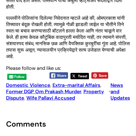
सतत वाद होत असत. पल्लवीने याची कबुली व्हॉट्सअ‍ॅप संदेशांद्वारे दिली
होती.
पल्लवीने पोलिसांना दिलेल्या निवेदनात म्हटले आहे की, ओमप्रकाश यांनी
तिच्यावर बंदूक रोखली होती. त्यामुळे गोळी झाडली जाईल या भीतीने तिने
स्वतःचा बचाव करण्यासाठी बॉटलने हल्ला केला आणि नंतर चाकूने वार
केले. ही हत्या केवळ कौटुंबिक वादापुरती मर्यादित नाही, तर त्यामागे संपत्ती,
संशयास्पद संबंध, मानसिक छळ आणि वैयक्तिक कुरबुरींचा गुंता आहे. पोलिस
तपास सुरू असून, न्यायालयीन प्रक्रियेद्वारे सत्य उजेडात येण्याची अपेक्षा
आहे.
Please follow and like us:
Domestic Violence
, 
Extra-marital Affairs
, 
News
Former DGP Om Prakash Murder
, 
Property
and
•
Dispute
, 
Wife Pallavi Accused
Updates
Comments