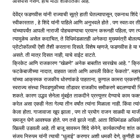
आसपास नसणे. हीच मोठी शोकांतिका आहे.
देवेंद्र फडणवीस यांनी राज्याची सूत्रे हाती घेतल्यापासून, एकनाथ शि
स्वीकारतात , हे शिंदे यांनी पाहिले आणि अनुभवले होते . पण स्वतःव
यांच्यापर्यंत आपली नाराजी पोहचवण्याचा प्रयत्न करूनही पहिला, पण त्
त्यामुळेच असेल कदाचित, ते विधिमंडळातही अनेकदा मुख्यमंत्री बोलल्यान
प्रोटोकॉलची ऐशी तैशी करताना दिसले. विशेष म्हणजे, फडणवीस हे या गोष्
असते. ती मात्र दिसत नाही, याचे वाईट वाटते.
क्रिकेट आणि राजकारण “खेळणे” अनेक बाबतीत सारखेच आहे. ” क्रिके
फटकेबाजीच्या नादात, वाहवत जातो आणि आपली विकेट फेकतो”. महाराष्
यांच्या आक्रमक राजकीय धोरणांकडे पाहताना, कुणाल कामरा प्रकरणी त्य
स्वराज्य संस्था निवडणुकीच्या तोंडावर राजकीय समीकरणे बदलण्याची चिन
शकते. कारण उद्धव सेनेला मुंबईत ताकदीने प्रत्त्युत्तर देण्याचे काम
करेल असा एकही नेता गेल्या तीन वर्षांत त्यांना मिळाला नाही. किंवा त्य
केला होता. गाजावाजा खूप झाला , पण तो प्रयोग राजन साळवी या माजी
समजून घेणे आवश्यक होते. पण तसे झाले नाही. आता विधिमंडळ अधिववेश
खिल्ली उडवली आहे. ती बाजू सावरून शिंदे सेनेने, कार्यकर्त्यांना श
संजय निरुपम यांनी त्याची “धुलाई” करणार अशी धमकी देणे, कुणीही काह