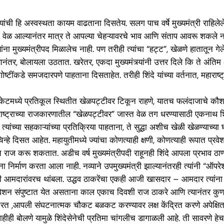
ंदे यांची हि अस्वस्थता कायम वाढताना दिसतेय. सलग पाच वर्षे मुख्यमंत्री रा
र ती वेळ आल्यानंतर मात्र ते आपल्या चेहऱ्यावरचे भाव आणि संताप आवरू शकले
यांना मुख्यमंत्रीपद मिळालेच नाही. पण तरीही त्यांचा “हट्ट”, खेळणे हातातून
ंतर, बोलायला उठतात. खरेतर, एकदा मुख्यमंत्र्यांनी उत्तर दिले कि ते अंतिम अस
टींकडे समजदारपणे पाहताना दिसताहेत. तरीही शिंदे यांच्या वर्तनात, महाराष्ट
टमध्ये प्रतिकूल स्थितीत खेळपट्टीवर टिकून राहणे, यातच फलंदाजाचे कौशल
ट्राच्या राजकारणातील “खेळपट्टीवर” जास्त वेळ तग धरण्यासाठी एकनाथ शिंद
ांच्या सहकाऱ्यांच्या प्रतिक्रिया पाहताना, ते सुद्धा अशीच खेळी खेळण्याच
्हे दिसत आहेत. महायुतीमध्ये ज्यांचा कोणत्याही क्षणी, कोणत्याही रूपात प्रव
 फक्त राज करू शकतात. अडीच वर्ष मुख्यमंत्रीपदी राहूनही शिंदे आपला प्रभाव 
ांना निर्माण करता आला नाही. नव्याने उपमुख्यमंत्री झाल्यानंतरही त्यांनी “ऑपरे
 आमदारांवरच थांबला. उद्धव ठाकरेंचा एकही आजी खासदार – आमदार त्यांना फ
न संपुष्टात येत असताना काल एकाच दिवशी राज ठाकरे आणि त्यानंतर कुणाल का
ांत करत ,आपली संघटनात्मक चौकट बळकट करण्यावर लक्ष केंद्रित करणे अपेक्षित
ीही बोलणे यामुळे शिंदेसेनेची प्रतिमा चांगलीच डागाळली आहे. ती सावरणे हेच