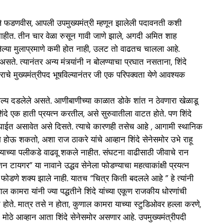
हिलेले फडणवीस, आपली उपमुख्यमंत्री म्हणून झालेली पदावनती कशी
 नाहीत. तीन चार वेळा रुसून गावी जाणे झाले, अगदी अमित शाह
 गेलेल्या मुलाप्रमाणे कमी होत नाही, उलट तो वाढतच चालला आहे.
ते. त्यानंतर अन्य मंत्र्यांनी न बोलण्याचा प्रघात नसताना, शिंदे
्राचे मुख्यमंत्रीपद भूषविल्यानंतर जी एक परिपक्वता येणे आवश्यक
्य दडलेले असते. आणीबाणीच्या काळात डोके शांत न ठेवणारा खेळाडू
े एक हाती प्रयत्न करतील, असे सुरुवातीला वाटत होते. पण शिंदे
्या घाईत असावेत असे दिसते. त्याचे कारणही तसेच आहे , आगामी स्थानिक
ेश होऊ शकतो, अशा राज ठाकरे यांचे आव्हान शिंदे सेनेसमोर उभे राहू
ठाण्याच्या पलीकडे वाढवू शकले नाहीत. संघटना वाढीसाठी जीवाचे रान
शन टायगर” या नावाने उद्धव सेनेला फोडण्याचा महत्वाकांक्षी प्रयत्न
ोडणे शक्य झाले नाही. यातच “चित्र किती बदलले आहे ” हे त्यांनी
मरा यांनी ज्या पद्धतीने शिंदे यांच्या एकूण राजकीय धोरणांची
 होते. मात्र तसे न होता, कुणाल कामरा याच्या स्टुडिओवर हल्ला करणे,
 मोठे आव्हान आता शिंदे सेनेसमोर असणार आहे. उपमुख्यमंत्रीपदी