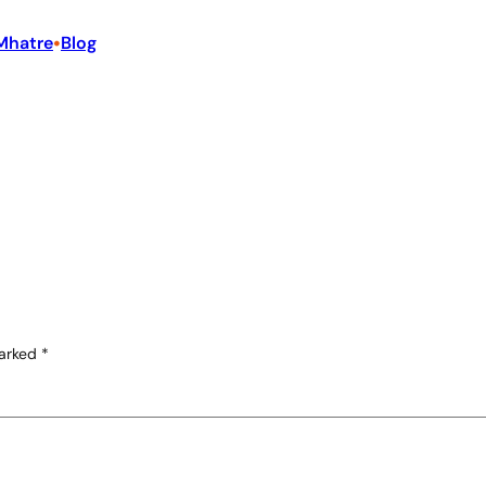
•
Mhatre
Blog
marked
*