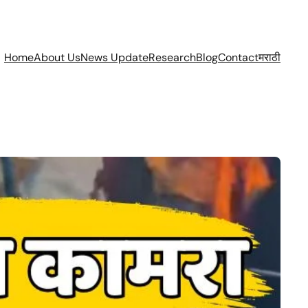
Home
About Us
News Update
Research
Blog
Contact
मराठी