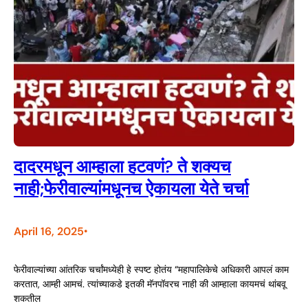
दादरमधून आम्हाला हटवणं? ते शक्यच
नाही;फेरीवाल्यांमधूनच ऐकायला येते चर्चा
April 16, 2025
•
फेरीवाल्यांच्या आंतरिक चर्चांमध्येही हे स्पष्ट होतंय “महापालिकेचे अधिकारी आपलं काम
करतात, आम्ही आमचं. त्यांच्याकडे इतकी मॅनपॉवरच नाही की आम्हाला कायमचं थांबवू
शकतील