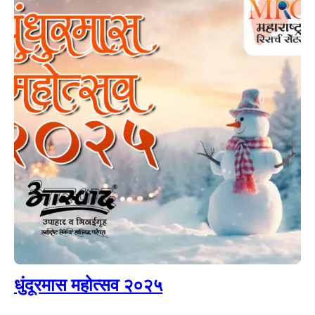
धुंदूरमास महोत्सव २०२५