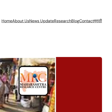
Home
About Us
News Update
Research
Blog
Contact
मराठी