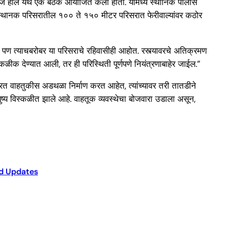
 समाज हॉल येथे एक बैठक आयोजित केली होती. यामध्ये स्थानिक पोलीस
वे स्थानक परिसरातील १०० ते १५० मीटर परिसरात फेरीवाल्यांवर कठोर
च, पण त्याचबरोबर या परिसराचे रहिवासीही आहोत. रस्त्यावरचे अतिक्रमण
ळीक देण्यात आली, तर ही परिस्थिती पूर्णपणे नियंत्रणाबाहेर जाईल.”
ाय करत वाहतुकीस अडथळा निर्माण करत आहेत, त्यांच्यावर तरी तातडीने
 आयुष्य विस्कळीत झाले आहे. वाहतूक व्यवस्थेचा बोजवारा उडाला असून,
d Updates