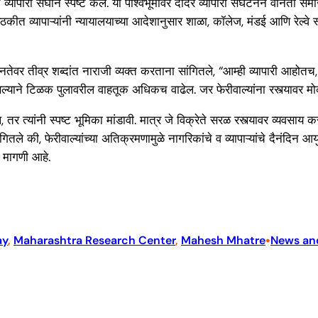
पारी संघाने स्पष्ट केले. या पार्श्वभूमीवर दादर व्यापारी संघटनेने वनिता
कीत व्यापाऱ्यांनी न्यायालयाच्या आदेशानुसार शाळा, कॉलेज, मंडई आणि रेल्
ीनतेवर तीव्र शब्दांत नाराजी व्यक्त करताना सांगितले, “आम्ही व्यापारी आहोत
्याने टिळक पुलावरील वाहतूक अधिकच वाढेल. जर फेरीवाल्यांना रस्त्यावर मोक
, तर त्यांनी स्पष्ट भूमिका मांडावी. मात्र जे विक्रेते सरळ रस्त्यावर व्यवस
ितले की, फेरीवाल्यांच्या अतिक्रमणामुळे नागरिकांचे व व्यापाऱ्यांचे दैनंदिन
म मागणी आहे.
•
ay
, 
Maharashtra Research Center
, 
Mahesh Mhatre
News an