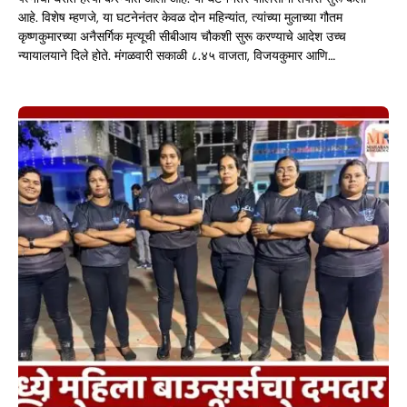
आहे. विशेष म्हणजे, या घटनेनंतर केवळ दोन महिन्यांत, त्यांच्या मुलाच्या गौतम
कृष्णकुमारच्या अनैसर्गिक मृत्यूची सीबीआय चौकशी सुरू करण्याचे आदेश उच्च
न्यायालयाने दिले होते. मंगळवारी सकाळी ८.४५ वाजता, विजयकुमार आणि…