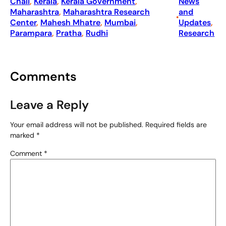
Chali
, 
Kerala
, 
Kerala Government
, 
News
Maharashtra
, 
Maharashtra Research
and
•
Center
, 
Mahesh Mhatre
, 
Mumbai
, 
Updates
, 
Parampara
, 
Pratha
, 
Rudhi
Research
Comments
Leave a Reply
Your email address will not be published.
Required fields are
marked
*
Comment
*