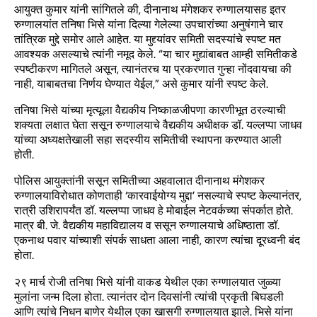
आयुक्त कुमार यांनी सांगितले की, दीनानाथ मंगेशकर रुग्णालयासह इतर
रुग्णालयांत तनिषा भिसे यांना दिल्या गेलेल्या उपचारांच्या अनुषंगाने चार
तांत्रिक मुद्दे समोर आले आहेत. या मुद्द्यांवर समिती सदस्यांचे स्पष्ट मत
आवश्यक असल्याचे त्यांनी नमूद केले. “या चार मुद्यांबाबत आम्ही समितीकडे
स्पष्टीकरण मागितले असून, त्यानंतरच या प्रकरणात गुन्हा नोंदवायचा की
नाही, याबाबतचा निर्णय घेण्यात येईल,” असे कुमार यांनी स्पष्ट केले.
तनिषा भिसे यांच्या मृत्यूला वैद्यकीय निष्काळजीपणा कारणीभूत ठरल्याची
शक्यता लक्षात घेता ससून रुग्णालयाचे वैद्यकीय अधीक्षक डॉ. यल्लप्पा जाधव
यांच्या अध्यक्षतेखाली सहा सदस्यीय समितीची स्थापना करण्यात आली
होती.
पोलिस आयुक्तांनी ससून समितीच्या अहवालात दीनानाथ मंगेशकर
रुग्णालयाविरोधात कोणताही ‘कारवाईयोग्य मुद्दा’ नसल्याचे स्पष्ट केल्यानंतर,
रात्री उशिरापर्यंत डॉ. यल्लप्पा जाधव हे मोबाईल नेटवर्कच्या संपर्कात होते.
मात्र बी. जे. वैद्यकीय महाविद्यालय व ससून रुग्णालयाचे अधिष्ठाता डॉ.
एकनाथ पवार यांच्याशी संपर्क साधता आला नाही, कारण त्यांचा दूरध्वनी बंद
होता.
२९ मार्च रोजी तनिषा भिसे यांनी वाकड येथील एका रुग्णालयात जुळ्या
मुलांना जन्म दिला होता. त्यानंतर दोन दिवसांनी त्यांची प्रकृती बिघडली
आणि त्यांचे निधन बाणेर येथील एका खासगी रुग्णालयात झाले. भिसे यांना