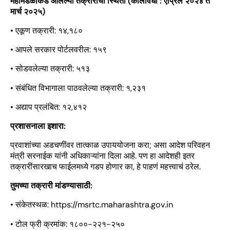
महामंडळाकडे आलेल्या तक्रारींची स्थिती (कालावधी : एप्रिल २०२४ ते
मार्च २०२५)
• एकूण तक्रारी: १४,१८०
• आपले सरकार पोर्टलवरील: १५९
• सोडवलेल्या तक्रारी: ५१३
• संबंधित विभागाला पाठवलेल्या तक्रारी: १,२३१
• अद्याप प्रलंबित: १२,४१२
प्रशासनाला इशारा:
प्रवाशांच्या अडचणींवर तात्काळ उपाययोजना करा; असा आदेश परिवहन
मंत्री सरनाईक यांनी अधिकाऱ्यांना दिला आहे. पण हा आदेशही इतर
तक्रारींसारखाच फाईलमध्ये गडप होणार का, हे पाहणं महत्त्वाचं ठरेल.
तुमच्या तक्रारी मांडण्यासाठी:
• संकेतस्थळ: https://msrtc.maharashtra.gov.in
• टोल फ्री क्रमांक: १८००-२२१-२५०