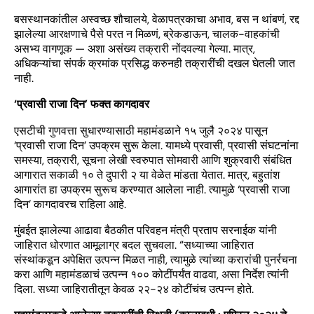
बसस्थानकांतील अस्वच्छ शौचालये, वेळापत्रकाचा अभाव, बस न थांबणं, रद्द
झालेल्या आरक्षणाचे पैसे परत न मिळणं, ब्रेकडाऊन, चालक-वाहकांची
असभ्य वागणूक — अशा असंख्य तक्रारी नोंदवल्या गेल्या. मात्र,
अधिकऱ्यांचा संपर्क क्रमांक प्रसिद्ध करुनही तक्रारींची दखल घेतली जात
नाही.
‘प्रवासी राजा दिन’ फक्त कागदावर
एसटीची गुणवत्ता सुधारण्यासाठी महामंडळाने १५ जुलै २०२४ पासून
‘प्रवासी राजा दिन’ उपक्रम सुरू केला. यामध्ये प्रवासी, प्रवासी संघटनांना
समस्या, तक्रारी, सूचना लेखी स्वरुपात सोमवारी आणि शुक्रवारी संबंधित
आगारात सकाळी १० ते दुपारी २ या वेळेत मांडता येतात. मात्र, बहुतांश
आगारांत हा उपक्रम सुरूच करण्यात आलेला नाही. त्यामुळे ‘प्रवासी राजा
दिन’ कागदावरच राहिला आहे.
मुंबईत झालेल्या आढावा बैठकीत परिवहन मंत्री प्रताप सरनाईक यांनी
जाहिरात धोरणात आमूलाग्र बदल सुचवला. “सध्याच्या जाहिरात
संस्थांकडून अपेक्षित उत्पन्न मिळत नाही, त्यामुळे त्यांच्या करारांची पुनर्रचना
करा आणि महामंडळाचं उत्पन्न १०० कोटींपर्यंत वाढवा, असा निर्देश त्यांनी
दिला. सध्या जाहिरातीतून केवळ २२-२४ कोटींचंच उत्पन्न होते.