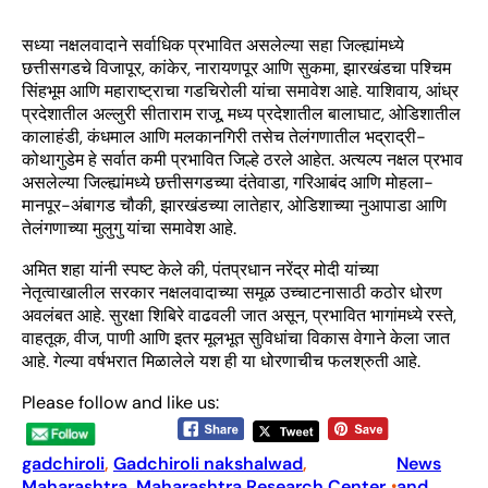
सध्या नक्षलवादाने सर्वाधिक प्रभावित असलेल्या सहा जिल्ह्यांमध्ये
छत्तीसगडचे विजापूर, कांकेर, नारायणपूर आणि सुकमा, झारखंडचा पश्चिम
सिंहभूम आणि महाराष्ट्राचा गडचिरोली यांचा समावेश आहे. याशिवाय, आंध्र
प्रदेशातील अल्लुरी सीताराम राजू, मध्य प्रदेशातील बालाघाट, ओडिशातील
कालाहंडी, कंधमाल आणि मलकानगिरी तसेच तेलंगणातील भद्राद्री-
कोथागुडेम हे सर्वात कमी प्रभावित जिल्हे ठरले आहेत. अत्यल्प नक्षल प्रभाव
असलेल्या जिल्ह्यांमध्ये छत्तीसगडच्या दंतेवाडा, गरिआबंद आणि मोहला-
मानपूर-अंबागड चौकी, झारखंडच्या लातेहार, ओडिशाच्या नुआपाडा आणि
तेलंगणाच्या मुलुगु यांचा समावेश आहे.
अमित शहा यांनी स्पष्ट केले की, पंतप्रधान नरेंद्र मोदी यांच्या
नेतृत्वाखालील सरकार नक्षलवादाच्या समूळ उच्चाटनासाठी कठोर धोरण
अवलंबत आहे. सुरक्षा शिबिरे वाढवली जात असून, प्रभावित भागांमध्ये रस्ते,
वाहतूक, वीज, पाणी आणि इतर मूलभूत सुविधांचा विकास वेगाने केला जात
आहे. गेल्या वर्षभरात मिळालेले यश ही या धोरणाचीच फलश्रुती आहे.
Please follow and like us:
gadchiroli
, 
Gadchiroli nakshalwad
, 
News
Maharashtra
, 
Maharashtra Research Center
, 
and
•