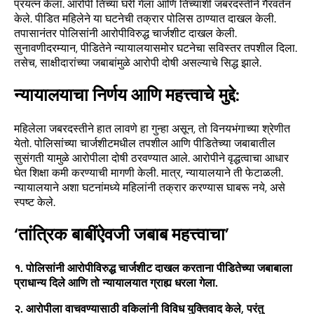
प्रयत्न केला. आरोपी तिच्या घरी गेला आणि तिच्याशी जबरदस्तीने गैरवर्तन
केले. पीडित महिलेने या घटनेची तक्रार पोलिस ठाण्यात दाखल केली.
तपासानंतर पोलिसांनी आरोपीविरुद्ध चार्जशीट दाखल केली.
सुनावणीदरम्यान, पीडितेने न्यायालयासमोर घटनेचा सविस्तर तपशील दिला.
तसेच, साक्षीदारांच्या जबाबांमुळे आरोपी दोषी असल्याचे सिद्ध झाले.
न्यायालयाचा निर्णय आणि महत्त्वाचे मुद्दे:
महिलेला जबरदस्तीने हात लावणे हा गुन्हा असून, तो विनयभंगाच्या श्रेणीत
येतो. पोलिसांच्या चार्जशीटमधील तपशील आणि पीडितेच्या जबाबातील
सुसंगती यामुळे आरोपीला दोषी ठरवण्यात आले. आरोपीने वृद्धत्वाचा आधार
घेत शिक्षा कमी करण्याची मागणी केली. मात्र, न्यायालयाने ती फेटाळली.
न्यायालयाने अशा घटनांमध्ये महिलांनी तक्रार करण्यास घाबरू नये, असे
स्पष्ट केले.
‘तांत्रिक बाबींऐवजी जबाब महत्त्वाचा’
१. पोलिसांनी आरोपीविरुद्ध चार्जशीट दाखल करताना पीडितेच्या जबाबाला
प्राधान्य दिले आणि तो न्यायालयात ग्राह्य धरला गेला.
२. आरोपीला वाचवण्यासाठी वकिलांनी विविध युक्तिवाद केले, परंतु