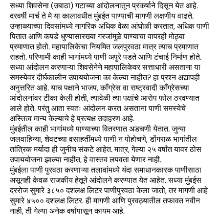
सध्या शिवसेना (उबाठा) गटाच्या आंदोलनातून प्रकर्षाने दिसून येत आहे.
दरवर्षी मार्च ते मे या कालावधीत मुंबईत पाण्याची मागणी लक्षणीय वाढते.
उन्हाळ्याच्या दिवसांमध्ये नागरिक अधिक वेळा आंघोळी करतात, अधिक पाणी
पितात आणि कपडे धुण्यासारख्या गरजांमुळे पाण्याचा वापरही मोठ्या
प्रमाणात होतो. महापालिकेचा नियमित जलपुरवठा मात्र त्याच प्रमाणात
राहतो. परिणामी काही भागांमध्ये पाणी अपुरे पडते आणि टंचाई निर्माण होते.
सध्या आंदोलन करणाऱ्या शिवसेनेने महापालिकेवर सत्ताधारी असताना या
समस्येवर दीर्घकालीन उपाययोजना का केल्या नाहीत? हा प्रश्न अद्यापही
अनुत्तरित आहे. याच पक्षाने भाजप, काँग्रेस वा राष्ट्रवादी काँग्रेसच्या
आंदोलनांवर टीका केली होती, त्यावेळी त्या पक्षांचे आरोप फोल ठरवण्यात
आले होते. परंतु आता स्वतः आंदोलन करत असताना पाणी समस्येचे
अस्तित्व मान्य केल्याचे हे प्रत्यक्ष उदाहरण आहे.
मुंबईतील काही भागांमध्ये पाण्याच्या वितरणात अडचणी येतात. जुन्या
जलवाहिन्या, शेवटच्या वसाहतींमध्ये पाणी न पोहोचणे, डोंगराळ भागांतील
तांत्रिक मर्यादा ही जुनीच संकटे आहेत. मात्र, गेल्या २५ वर्षांत यावर ठोस
उपाययोजना झाल्या नाहीत, हे वास्तव लपवता येणार नाही.
मुंबईला पाणी पुरवठा करणाऱ्या तलावांमध्ये यंदा समाधानकारक पाणीसाठा
असूनही केवळ राजकीय हेतूने आंदोलने करण्यात येत आहेत. सध्या मुंबईस
दररोज सुमारे ३८५० दशलक्ष लिटर पाणीपुरवठा केला जातो, तर मागणी आहे
सुमारे ४५०० दशलक्ष लिटर. ही मागणी आणि पुरवठ्यातील तफावत नवीन
नाही, ती गेल्या अनेक वर्षांपासून कायम आहे.