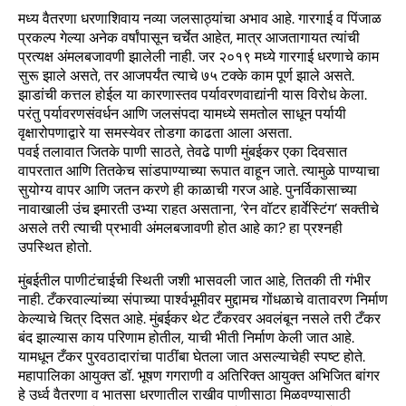
मध्य वैतरणा धरणाशिवाय नव्या जलसाठ्यांचा अभाव आहे. गारगाई व पिंजाळ
प्रकल्प गेल्या अनेक वर्षांपासून चर्चेत आहेत, मात्र आजतागायत त्यांची
प्रत्यक्ष अंमलबजावणी झालेली नाही. जर २०१९ मध्ये गारगाई धरणाचे काम
सुरू झाले असते, तर आजपर्यंत त्याचे ७५ टक्के काम पूर्ण झाले असते.
झाडांची कत्तल होईल या कारणास्तव पर्यावरणवाद्यांनी यास विरोध केला.
परंतु पर्यावरणसंवर्धन आणि जलसंपदा यामध्ये समतोल साधून पर्यायी
वृक्षारोपणाद्वारे या समस्येवर तोडगा काढता आला असता.
पवई तलावात जितके पाणी साठते, तेवढे पाणी मुंबईकर एका दिवसात
वापरतात आणि तितकेच सांडपाण्याच्या रूपात वाहून जाते. त्यामुळे पाण्याचा
सुयोग्य वापर आणि जतन करणे ही काळाची गरज आहे. पुनर्विकासाच्या
नावाखाली उंच इमारती उभ्या राहत असताना, ‘रेन वॉटर हार्वेस्टिंग’ सक्तीचे
असले तरी त्याची प्रभावी अंमलबजावणी होत आहे का? हा प्रश्नही
उपस्थित होतो.
मुंबईतील पाणीटंचाईची स्थिती जशी भासवली जात आहे, तितकी ती गंभीर
नाही. टँकरवाल्यांच्या संपाच्या पार्श्वभूमीवर मुद्दामच गोंधळाचे वातावरण निर्माण
केल्याचे चित्र दिसत आहे. मुंबईकर थेट टँकरवर अवलंबून नसले तरी टँकर
बंद झाल्यास काय परिणाम होतील, याची भीती निर्माण केली जात आहे.
यामधून टँकर पुरवठादारांचा पाठींबा घेतला जात असल्याचेही स्पष्ट होते.
महापालिका आयुक्त डॉ. भूषण गगराणी व अतिरिक्त आयुक्त अभिजित बांगर
हे उर्ध्व वैतरणा व भातसा धरणातील राखीव पाणीसाठा मिळवण्यासाठी