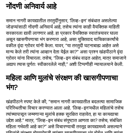
नोंदणी अनिवार्य आहे
समान नागरी कायद्यातील तरतुदींनुसार, ‘लिव्ह-इन’ संबंधात असलेल्या
जोडप्यांसाठी नोंदणी अनिवार्य आहे, तसेच त्यांना काही वैयक्तिक माहिती
सरकारला द्यावी लागणार आहे. हा प्रकार वैयक्तिक स्वातंत्र्यावर घाला
असून खासगीपणाचा भंग करणारा आहे, असा युक्तिवाद याचिकाकर्त्यांचे
वकील वृंदा ग्रोवर यांनी केला. यावर, “या तरतुदी घटनाबाह्य आहेत असे
मान्य केले तरी त्यांना आव्हान देता येईल का?” असा प्रश्न खंडपीठाने वृंदा
ग्रोवर यांना विचारला. तसेच, “लिव्ह-इन संबंध वाढत आहेत, मात्र समाजाने
अद्याप त्यास पूर्णतः स्वीकारलेले नाही,” अशी टिप्पणीही न्यायालयाने केली.
महिला आणि मुलांचे संरक्षण की खासगीपणाचा
भंग?
खंडपीठाने स्पष्ट केले की, “समान नागरी कायद्यातील बदलत्या सामाजिक
परिस्थितीचा विचार करण्यात आला आहे. ‘लिव्ह-इन’मधील महिलांचे तसेच
त्यांच्यापासून जन्मणाऱ्या मुलांचे हक्क सुरक्षित राहावेत, हा या कायद्याचा
उद्देश आहे.” मात्र, “लिव्ह-इन संबंध संपुष्टात आणता का? तसेच, संबंधित
महिला गर्भवती आहे का?” असे विचारण्याची तरतूद कायद्यामध्ये असल्याने
महिलांचे संरक्षण होण्याऐवजी त्यांच्या खासगीपणाचा भंग होईल आणि त्यांना