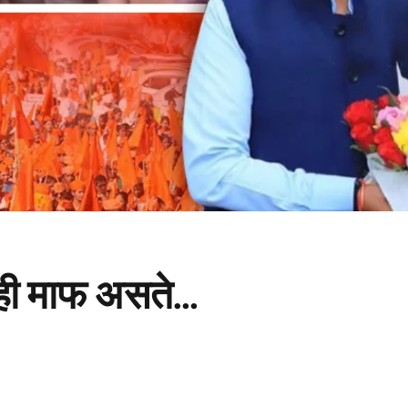
काही माफ असते…