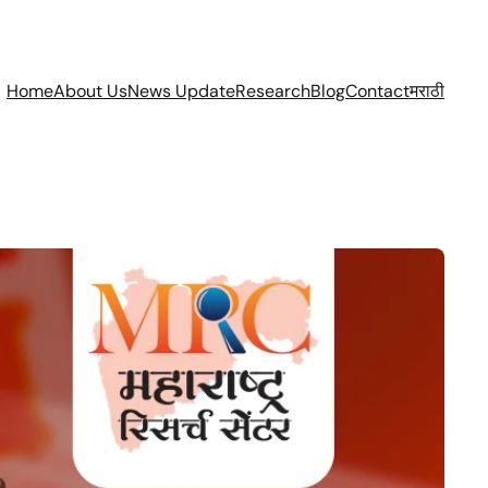
Home
About Us
News Update
Research
Blog
Contact
मराठी