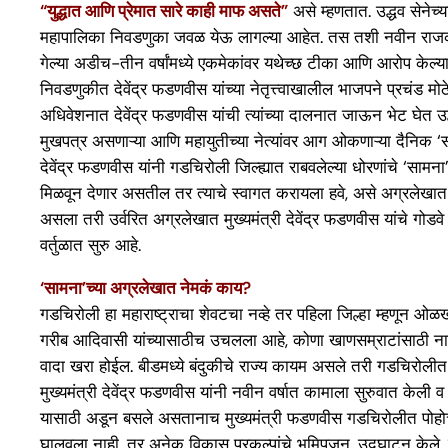
“युद्धात आणि प्रेमात सारे काही माफ असते”
असे म्हणतात. उद्धव सेनेच्य
महापालिका निवडणुका जवळ येऊ लागल्या आहेत. तस तशी नवीन राजकी
गेल्या अडीच-तीन वर्षांमध्ये एकमेकांवर यथेच्छ टीका आणि आरोप केल्य
निवडणुकीत देवेंद्र फडणवीस यांच्या नेतृत्त्वाखालील भाजपने प्रचंड 
अधिवेशनात देवेंद्र फडणवीस यांची त्यांच्या दालनात जाऊन भेट घेत उद्
मुखपत्र असणाऱ्या आणि महायुतीच्या नेत्यांवर आग ओकणाऱ्या दैनिक ‘स
देवेंद्र फडणवीस यांनी गडचिरोली जिल्ह्यात राबवलेल्या धोरणांचे ‘साम
मिळवून देणार असतील तर त्याचे स्वागत करायला हवे, असे अग्रलेखात म
असला तरी उर्वरित अग्रलेखात मुख्यमंत्री देवेंद्र फडणवीस यांचे गोड
वर्तुळात सुरु आहे.
‘सामना’च्या अग्रलेखात नेमकं काय?
गडचिरोली हा महाराष्ट्राचा शेवटचा नव्हे तर पहिला जिल्हा म्हणून
गरीब आदिवासी यांच्यासाठीच उचलला आहे, कोणा खाणसम्राटांसाठी नाही, ह
वादा खरा होईल. बीडमध्ये बंदुकीचे राज्य कायम असले तरी गडचिरोलीत
मुख्यमंत्री देवेंद्र फडणवीस यांनी नवीन वर्षात कामाला सुरुवात केली 
यासाठी अडून बसले असतानाच मुख्यमंत्री फडणवीस गडचिरोलीत पोहोचले व 
घालवला नाही, तर अनेक विकास प्रकल्पांचे भूमिपूजन, उद्घाटन केले. काही