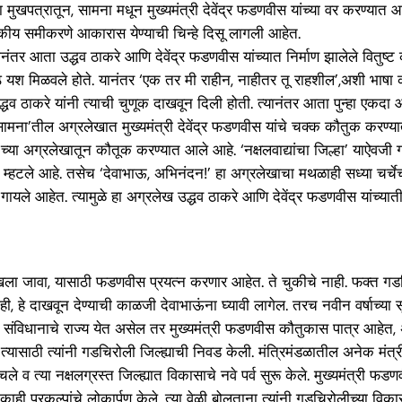
ा मुखपत्रातून, सामना मधून मुख्यमंत्री देवेंद्र फडणवीस यांच्या वर करण्यात 
य समीकरणे आकारास येण्याची चिन्हे दिसू लागली आहेत.
ानंतर आता उद्धव ठाकरे आणि देवेंद्र फडणवीस यांच्यात निर्माण झालेले वितुष
मोठे यश मिळवले होते. यानंतर ‘एक तर मी राहीन, नाहीतर तू राहशील’,अशी भाषा
धव ठाकरे यांनी त्याची चुणूक दाखवून दिली होती. त्यानंतर आता पुन्हा एकदा 
ामना’तील अग्रलेखात मुख्यमंत्री देवेंद्र फडणवीस यांचे चक्क कौतुक करण्या
ना’च्या अग्रलेखातून कौतूक करण्यात आले आहे. ‘नक्षलवाद्यांचा जिल्हा’ याऐव
्हटले आहे. तसेच ‘देवाभाऊ, अभिनंदन!’ हा अग्रलेखाचा मथळाही सध्या चर्चेच
वे गायले आहेत. त्यामुळे हा अग्रलेख उद्धव ठाकरे आणि देवेंद्र फडणवीस यांच
 ओळखला जावा, यासाठी फडणवीस प्रयत्न करणार आहेत. ते चुकीचे नाही. फक्त 
े दाखवून देण्याची काळजी देवाभाऊंना घ्यावी लागेल. तरच नवीन वर्षाच्या सूर
 संविधानाचे राज्य येत असेल तर मुख्यमंत्री फडणवीस कौतुकास पात्र आहेत, अ
व त्यासाठी त्यांनी गडचिरोली जिल्ह्याची निवड केली. मंत्रिमंडळातील अनेक मं
त्या नक्षलग्रस्त जिल्ह्यात विकासाचे नवे पर्व सुरू केले. मुख्यमंत्री फडण
 प्रकल्पांचे लोकार्पण केले. त्या वेळी बोलताना त्यांनी गडचिरोलीच्या विकासाच