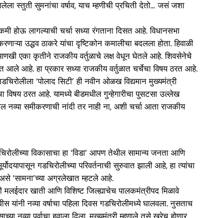
आलेला स्तुती सुमनांचा वर्षाव, याच म्हणीची प्रचिती देतो… जसं जशा
्ट कमी होऊ लागल्याची चर्चा सध्या रंगताना दिसत आहे. विधानसभा
 करणाऱ्या उद्धव ठाकरे यांचा दृष्टिकोन कमालीचा बदलला होता. हिवाळी
आणखी एका कृतीने राजकीय वर्तुळाचे लक्ष वेधून घेतले आहे. शिवसेनेचे
त आले आहे. हा प्रकार सध्या राजकीय वर्तुळात चर्चेचा विषय ठरत आहे.
जी गडचिरोलीला ‘पोलाद सिटी’ ही नवीन ओळख विद्यमान मुख्यमंत्री
ा विषय ठरत आहे. यामध्ये बीडमधील गुन्हेगारीचा पुसटसा उल्लेख
्यातील नव्या समीकरणाची नांदी तर नाही ना, अशी चर्चा आता राजकीय
गडचिरोलीच्या विकासाचा हा ‘विडा’ आपण तेथील सामान्य जनता आणि
्योदयापासून गडचिरोलीच्या परिवर्तनाची सुरुवात झाली आहे, हा त्यांचा
से ‘सामना’च्या अग्रलेखात म्हटले आहे.
त्री मलईदार खाती आणि विशिष्ट जिल्ह्याचेच पालकमंत्रीपद मिळावे
वीस यांनी नव्या वर्षाचा पहिला दिवस गडचिरोलीमध्ये घालवला. नुसताच
्या नव्या पर्वाचा हवाला दिला. मुख्यमंत्री म्हणाले तसे खरेच होणार