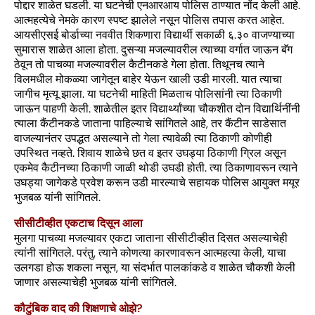
पोद्दार शाळेत घडली. या घटनेची एनआरआय पोलिस ठाण्यात नोंद केली आहे.
आत्महत्येचे नेमके कारण स्पष्ट झालेले नसून पोलिस तपास करत आहेत.
आयसीएसई बोर्डाच्या नववीत शिकणारा विद्यार्थी सकाळी ६.३० वाजण्याच्या
सुमारास शाळेत आला होता. दुसऱ्या मजल्यावरील त्याच्या वर्गात जाऊन बॅग
ठेवून तो पाचव्या मजल्यावरील कैटीनकडे गेला होता. तिथूनच त्याने
विलमधील मोकळ्या जागेतून बाहेर येऊन खाली उडी मारली. यात त्याचा
जागीच मृत्यू झाला. या घटनेची माहिती मिळताच पोलिसांनी त्या ठिकाणी
जाऊन पाहणी केली. शाळेतील इतर विद्यार्थ्यांच्या चौकशीत दोन विद्यार्थिनींनी
त्याला कैंटीनकडे जाताना पाहिल्याचे सांगितले आहे, तर कैंटीन साडेसात
वाजल्यानंतर उपद्धत असल्याने तो गेला त्यावेळी त्या ठिकाणी कोणीही
उपस्थित नव्हते. शिवाय शाळेचे छत व इतर उघड्या ठिकाणी ग्रिल असून
एकमेव कैटीनच्या ठिकाणी जाळी थोडी उघडी होती. त्या ठिकाणावरून त्याने
उघड्या जागेकडे प्रवेश करून उडी मारल्याचे सहायक पोलिस आयुक्त मयूर
भुजबळ यांनी सांगितले.
सीसीटीव्हीत एकटाच दिसून आला
मुलगा पाचव्या मजल्यावर एकटा जाताना सीसीटीव्हीत दिसत असल्याचेही
त्यांनी सांगितले. परंतु, त्याने कोणत्या कारणावरून आत्महत्या केली, याचा
उलगडा होऊ शकला नसून, या संदर्भात पालकांकडे व शाळेत चौकशी केली
जाणार असल्याचेही भुजबळ यांनी सांगितले.
कौटुंबिक वाद की शिक्षणाचे ओझे?