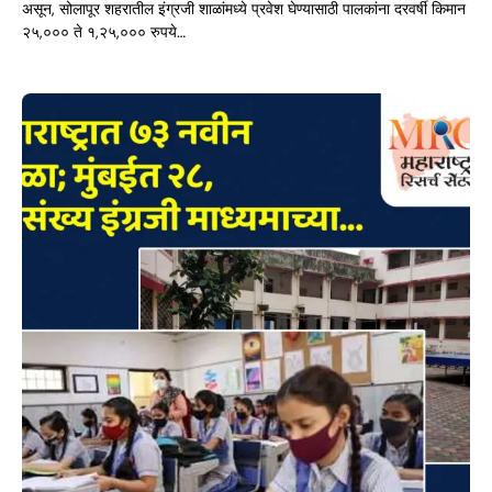
असून, सोलापूर शहरातील इंग्रजी शाळांमध्ये प्रवेश घेण्यासाठी पालकांना दरवर्षी किमान
२५,००० ते १,२५,००० रुपये…