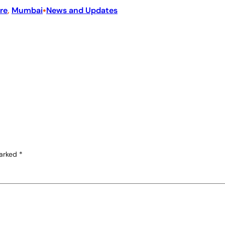
•
re
, 
Mumbai
News and Updates
marked
*