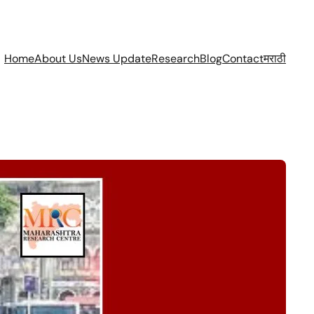
Home
About Us
News Update
Research
Blog
Contact
मराठी