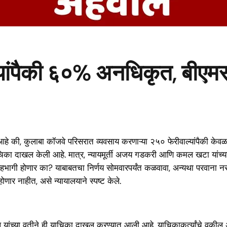
्यांपैकी ६०% अनधिकृत, बीएम
आहे की, कुलाबा कॉजवे परिसरात व्यवसाय करणाऱ्या २५० फेरीवाल्यांपैकी केवळ
याचिका दाखल केली आहे. मात्र, न्यायमूर्ती अजय गडकरी आणि कमल खटा यांच्या
ते सहभागी होणार का? याबाबतचा निर्णय सोमवारपर्यंत कळवावा, अन्यथा परवाना 
ोणार नाहीत, असे न्यायालयाने स्पष्ट केले.
ईल यांच्या वतीने ही याचिका दाखल करण्यात आली आहे. याचिकाकर्त्यांचे वकी