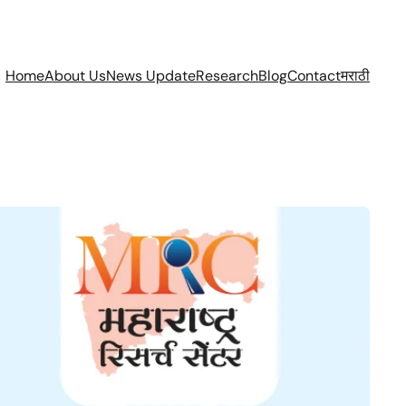
Home
About Us
News Update
Research
Blog
Contact
मराठी