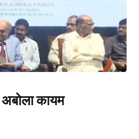
ण अबोला कायम