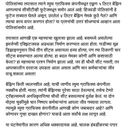
पोलिसांच्या तपासात त्याने व्युमा ग्राफिक्स कंपनीमधून एकूण ५ लिटर बेंझिन
आणल्याचं सीसीटीव्ही फुटेजमधून समोर आलं आहे. हिंजवडी पोलिसांनी हे
फुटेज ताब्यात घेतले असून, उरलेलं ४ लिटर बेंझिन नेमकं कुठे गेलं? आणि
त्याचा काय वापर करणार होता? या प्रश्नांची उत्तरं शोधण्याचं आव्हान आता
पोलिसांसमोर आहे.
तपासात आणखी एक महत्त्वाचा खुलासा झाला आहे. बसमध्ये असलेल्या
इमर्जन्सी एक्झिटजवळ अडथळा निर्माण करण्यात आला होता. गाडीच्या मूळ
डिझाइननुसार तिथे तीन सीट्स असायला हव्या होत्या, पण त्या ठिकाणी चार
सीट्स बसवण्यात आल्या होत्या. हा बदल नेमका कोणी आणि कशासाठी
केला? हा महत्त्वाचा प्रश्न निर्माण झाला आहे. जर ही चौथी सीट नसती, तर
आपत्कालीन दरवाजा उघडता आला असता आणि चार कर्मचाऱ्यांचा जीव
वाचू शकला असता!
बेंझिन किती ज्वलनशील आहे, याची जाणीव व्युमा ग्राफिक्स कंपनीला
नक्कीच होती. मात्र, त्यांनी बेंझिनचा पुरेसा साठा ठेवल्याचं, तसेच टेम्पो
ट्रॅव्हल्समध्ये अनधिकृतरित्या चौथी सीट बसवल्याचं दुर्लक्ष केलं. या दोन
मोठ्या चुकींमुळे चार निष्पाप कर्मचाऱ्यांना आपला जीव गमवावा लागला.
त्यामुळे व्युमा ग्राफिक्स कंपनीतील आणखी कोण जबाबदार आहे? आणि
कोणावर गुन्हा दाखल होणार? याकडे आता सर्वांचे लक्ष लागून आहे.
या घटनेमागील कारण अधिक धक्कादायक आहे. चालक हंबर्डीकरचा पगार