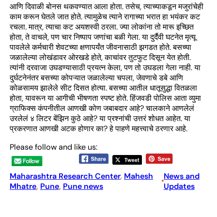
आणि दिवाळी बोनस थकवण्यात आला होता. तसेच, त्याच्याकडून मजुरांचेही
काम करून घेतले जात होते. त्यामुळेच त्याने रागाच्या भरात हा भयंकर कट
रचला. मात्र, त्याचा कट अयशस्वी ठरला. ज्या लोकांना तो मारू इच्छित
होता, ते वाचले, पण चार निष्पाप जणांचा बळी गेला. या दुर्दैवी घटनेत मृत्यू
पावलेले कर्मचारी शेवटच्या क्षणापर्यंत जीवनासाठी झगडत होते. बसच्या
जळालेल्या लोखंडावर ओरखडे होते, काचांवर तुटफुट दिसून येत होती.
त्यांनी दरवाजा उघडण्यासाठी प्रयत्न केला, पण तो उघडला गेला नाही. या
दुर्घटनेनंतर बसच्या कोपऱ्यात जळालेल्या चपला, जेवणाचे डबे आणि
कोळसामय झालेले सीट दिसत होत्या. बसच्या आतील धातूसुद्धा वितळला
होता, यावरून या आगीची भीषणता स्पष्ट होते. हिंजवडी पोलिस आता व्युमा
ग्राफिक्स कंपनीतील आणखी कोण जबाबदार आहे? चालकाने आणलेलं
उरलेलं ४ लिटर बेंझिन कुठे आहे? या प्रश्नांची उत्तरं शोधत आहेत. या
प्रकरणात आणखी अटक होणार का? हे पाहणे महत्त्वाचे ठरणार आहे.
Please follow and like us:
Maharashtra Research Center
, 
Mahesh
News and
•
Mhatre
, 
Pune
, 
Pune news
Updates