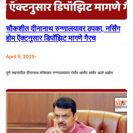
चौकशीत दीनानाथ रुग्णालयावर ठपका, नर्सिंग
होम ऍक्टनुसार डिपॉझिट मागणे गैरच
April 8, 2025
•
पुणे शहरातील दीनानाथ मंगेशकर रुग्णालयावर गंभीर आरोप समोर आले आहेत.