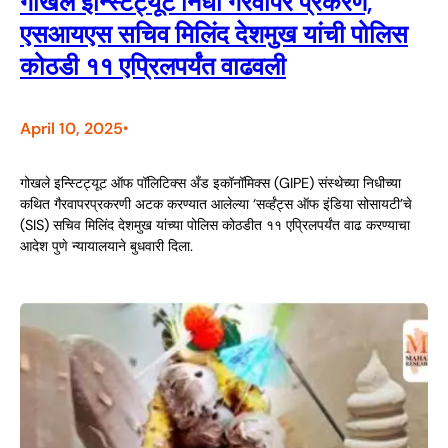
गोखले इन्स्टिट्यूट निधी गैरवापर प्रकरण,
एसआयएस सचिव मिलिंद देशमुख यांची पोलिस
कोठडी ११ एप्रिलपर्यंत वाढवली
April 10, 2025
•
गोखले इन्स्टिट्यूट ऑफ पॉलिटिक्स अँड इकॉनॉमिक्स (GIPE) संस्थेच्या निधीच्या
कथित गैरवापरप्रकरणी अटक करण्यात आलेल्या ‘सर्व्हंट्स ऑफ इंडिया सोसायटी’चे
(SIS) सचिव मिलिंद देशमुख यांच्या पोलिस कोठडीत ११ एप्रिलपर्यंत वाढ करण्याचा
आदेश पुणे न्यायालयाने बुधवारी दिला.