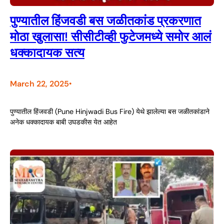
पुण्यातील हिंजवडी बस जळीतकांड प्रकरणात
मोठा खुलासा! सीसीटीव्ही फुटेजमध्ये समोर आलं
धक्कादायक सत्य
March 22, 2025
•
पुण्यातील हिंजवडी (Pune Hinjwadi Bus Fire) येथे झालेल्या बस जळीतकांडाने
अनेक धक्कादायक बाबी उघडकीस येत आहेत