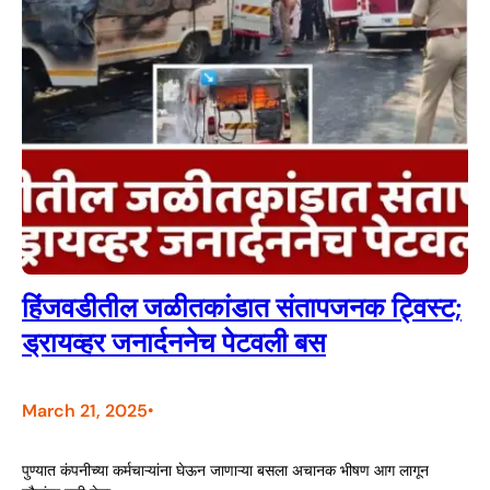
हिंजवडीतील जळीतकांडात संतापजनक ट्विस्ट;
ड्रायव्हर जनार्दननेच पेटवली बस
March 21, 2025
•
पुण्यात कंपनीच्या कर्मचाऱ्यांना घेऊन जाणाऱ्या बसला अचानक भीषण आग लागून