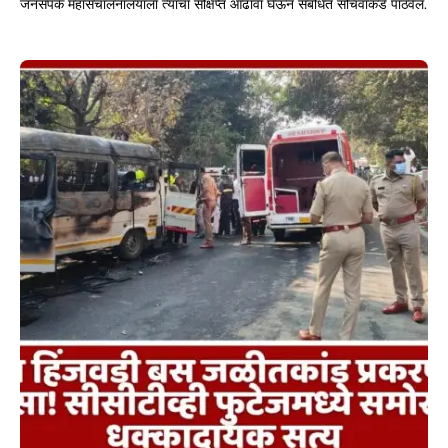
जनसंपर्क महासंचालनालयाला त्याचा संक्षिप्त आढावा घेऊन संबंधित सचिवांकडे पाठवेल.