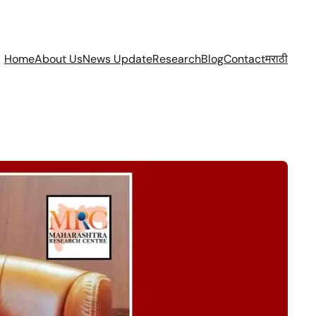
Home
About Us
News Update
Research
Blog
Contact
मराठी