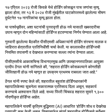
१७ एप्रिल २०२३ रोजी किवळे येथे होर्डिंग कोसळून पाच जणांचा मृत्यू
झाला होता, तर १३ मे २०२४ रोजी मुंबईतील घाटकोपरमध्ये झालेल्या भीषण
दुर्घटनेत १७ नागरिकांचा मृत्यू झाला होता.
या पार्श्वभूमीवर, अशा घटनांची पुनरावृत्ती होऊ नये यासाठी खबरदारीचा
उपाय म्हणून दोन महिन्यांसाठी होर्डिंग्ज हटवण्याचा निर्णय घेण्यात आला आहे.
गुरुवारी झालेल्या बैठकीत पीसीएमसी अधिकाऱ्यांनी होर्डिंग संरचना मालक व
जाहिरात क्षेत्रातील प्रतिनिधींशी चर्चा केली. या कालावधीत होर्डिंग्जची
नियमित तपासणी व देखभाल करण्याचा सल्ला त्यांना देण्यात आला.
पीसीएमसीचे आकाशचिन्ह विभागप्रमुख आणि उपमहानगरपालिका आयुक्त
प्रदीप ठेंगल यांनी सांगितले की, “शहरात होर्डिंग कोसळल्याने कोणतीही
जीवितहानी होऊ नये म्हणून हा उपक्रम प्रथमच राबवला जात आहे.”
ठेंगल यांनी स्पष्ट केले की, शहरातील बहुतांश होर्डिंगधारकांनी
महापालिकेच्या सूचनेला सकारात्मक प्रतिसाद दिला असून, सहकार्य
करण्याचे आश्वासन दिले आहे. सध्या पिंपरी चिंचवड शहरात सुमारे १,३००
नोंदणीकृत होर्डिंग्स आहेत.
महापालिकेने यावर्षी कृत्रिम बुद्धिमत्ता (AI) आधारित ‘होर्डिंग शोध व देखरेख
प्रणाली’ सुरू केली असून, तिच्यामार्फत संपूर्ण शहरातील होर्डिंग्सचे सर्वेक्षण