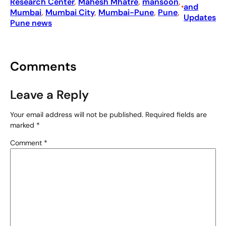
Research Center
, 
Mahesh Mhatre
, 
mansoon
, 
and
•
Mumbai
, 
Mumbai City
, 
Mumbai-Pune
, 
Pune
, 
Updates
Pune news
Comments
Leave a Reply
Your email address will not be published.
Required fields are
marked
*
Comment
*