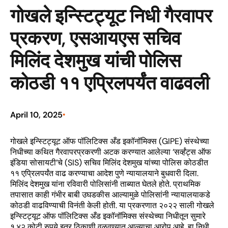
गोखले इन्स्टिट्यूट निधी गैरवापर
प्रकरण, एसआयएस सचिव
मिलिंद देशमुख यांची पोलिस
कोठडी ११ एप्रिलपर्यंत वाढवली
April 10, 2025
•
गोखले इन्स्टिट्यूट ऑफ पॉलिटिक्स अँड इकॉनॉमिक्स (GIPE) संस्थेच्या
निधीच्या कथित गैरवापरप्रकरणी अटक करण्यात आलेल्या ‘सर्व्हंट्स ऑफ
इंडिया सोसायटी’चे (SIS) सचिव मिलिंद देशमुख यांच्या पोलिस कोठडीत
११ एप्रिलपर्यंत वाढ करण्याचा आदेश पुणे न्यायालयाने बुधवारी दिला.
मिलिंद देशमुख यांना रविवारी पोलिसांनी ताब्यात घेतले होते. प्राथमिक
तपासात काही गंभीर बाबी उघडकीस आल्यामुळे पोलिसांनी न्यायालयाकडे
कोठडी वाढविण्याची विनंती केली होती. या प्रकरणात २०२२ साली गोखले
इन्स्टिट्यूट ऑफ पॉलिटिक्स अँड इकॉनॉमिक्स संस्थेच्या निधीतून सुमारे
१.४२ कोटी रुपये इतर ठिकाणी वळवण्यात आल्याचा आरोप आहे. हा निधी