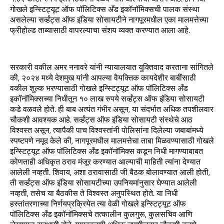
गोखले इन्स्टिट्यूट ऑफ पॉलिटिक्स अँड इकॉनॉमिक्सची पालक संस्था
असलेल्या सर्व्हंट्स ऑफ इंडिया सोसायटीने नागपूरमधील एका मालमत्तेच्या
फ्रीहोल्ड ताब्यासाठी वापरल्याचा संशय व्यक्त करण्यात आला आहे.
सरकारी वकील अमर ननावरे यांनी न्यायालयात युक्तिवाद करताना सांगितले
की, २०२४ मध्ये देशमुख यांनी आपल्या वैयक्तिक कायदेशीर बाबींसाठी
वकील शुल्क भरण्यासाठी गोखले इन्स्टिट्यूट ऑफ पॉलिटिक्स अँड
इकॉनॉमिक्सच्या निधीतून १० लाख रुपये सर्व्हंट्स ऑफ इंडिया सोसायटी
कडे वळवले होते. ही बाब अत्यंत गंभीर असून, या संदर्भात अधिक तपशीलवार
चौकशी आवश्यक आहे. सर्व्हंट्स ऑफ इंडिया सोसायटी संस्थेचे आठ
विश्वस्त असून, त्यापैकी पाच विश्वस्तांनी पोलिसांना दिलेल्या जबाबांमध्ये
स्पष्टपणे नमूद केले की, नागपूरमधील मालमत्तेचा ताबा मिळवण्यासाठी गोखले
इन्स्टिट्यूट ऑफ पॉलिटिक्स अँड इकॉनॉमिक्स कडून निधी मागण्याबाबत
कोणताही अधिकृत ठराव मंजूर करण्यात आल्याची माहिती त्यांना देण्यात
आलेली नव्हती. शिवाय, अशा ठरावासाठी जी बैठक बोलावण्यात आली होती,
ती सर्व्हंट्स ऑफ इंडिया सोसायटीच्या उपनियमांनुसार घेण्यात आलेली
नव्हती, तसेच या बैठकीस ते विश्वस्त अनुपस्थित होते. या निधी
हस्तांतरणाच्या निर्णयप्रक्रियेत त्या वेळी गोखले इन्स्टिट्यूट ऑफ
पॉलिटिक्स अँड इकॉनॉमिक्सचे तत्कालीन कुलगुरू, कुलसचिव आणि