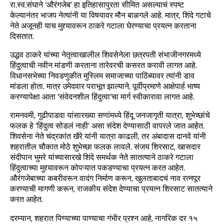
रा.स्व.संघाने ‘औरंगजेब’ हा इतिहासापुरता सीमित असल्याचं स्पष्ट
केल्यानंतर भाजप नेत्यांनी या विषयावर मौन बाळगले आहे. मात्र, शिंदे गटाचे
नेते अजूनही याच मुद्द्यावरून ठाकरे गटाला घेरण्याचा प्रयत्न करताना
दिसतात.
उद्धव ठाकरे यांच्या नेतृत्वाखालील शिवसेनेला छत्रपती संभाजीनगरमध्ये
हिंदुत्वाची नवीन मांडणी करताना तारेवरची कसरत करावी लागत आहे.
विधानसभेच्या निवडणुकीत मुस्लिम समाजाच्या पाठिंब्यावर त्यांनी डाव
मांडला होता. मात्र उमेदवार पराभूत झाल्याने, पूर्वीप्रमाणे आक्षेपार्ह भाष्य
करण्यापेक्षा आता ‘संवेदनशील हिंदुत्वा’चा मार्ग स्वीकारावा लागत आहे.
रामनवमी, गुढीपाडवा यांसारख्या सणांमध्ये हिंदू जनजागृती यात्रा, शुभेच्छांचे
फलक हे ‘हिंदुत्व सोडलं नाही’ असा संदेश देण्यासाठी वापरले जात आहेत.
शिवसेना नेते चंद्रकांत खैरे यांनी यात्रा काढली, तर अंबादास दानवे यांनी
शहरातील चौकात मोठे शुभेच्छा फलक लावले. संजय शिरसाट, खासदार
संदीपान भुमरे यांच्यासारखे शिंदे समर्थक नेते सातत्याने ठाकरे गटाला
हिंदुत्वाच्या मुद्द्यावरून कोपऱ्यात पकडण्याचा प्रयत्न करत आहेत.
औरंगजेबाच्या कबरीवरून वादंग निर्माण करून, खुलताबादचं नाव रत्नपूर
करण्याची मागणी करून, राजकीय संदेश देण्याचा प्रयत्न शिरसाट सातत्याने
करत आहेत.
दरम्यान, शहरात पिण्याच्या पाण्याचा गंभीर प्रश्न आहे, नागरिक दर १५