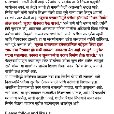
घालण्याची मागणी केली आहे. परीक्षांचा पारदर्शक आणि निष्पक्ष पद्धतीने
आयोजन व्हावे, या हेतूने त्यांनी ही मागणी केली असल्याचे म्हटले आहे.
नितेश राणे यांनी शालेय शिक्षण मंत्री दादा भुसे यांना पत्र लिहून आपली
मागणी स्पष्ट केली आहे.
“बुरखा परवानगीमुळे परीक्षा हॉलमध्ये गोंधळ निर्माण
होऊ शकतो. सुरक्षा धोक्यात येऊ शकते,”
असे राणे यांचे म्हणणे आहे. त्यांनी
हेही सुचवले की, आवश्यक असल्यास महिला पोलीस अधिकारी किंवा महिला
कर्मचाऱ्यांची नियुक्ती करून तपासणी केली जावी. परीक्षा पारदर्शक व्हावी
आणि गैरप्रकार टाळावे, हा या मागणीमागचा उद्देश असल्याचे त्यांनी सांगितले.
राणे पुढे म्हणाले की,
“बुरखा घातल्यास इलेक्ट्रॉनिक गॅझेट्स किंवा इतर
साधनांचा गैरवापर होण्याची शक्यता नाकारता येत नाही. त्यामुळे अनुचित
घटना घडल्यास, कायदा व सुव्यवस्थेचा प्रश्न निर्माण होऊ शकतो.”
११
फेब्रुवारीपासून महाराष्ट्र स्टेट बोर्डाच्या परीक्षा सुरू होत आहेत. त्यामुळे
राणे यांच्या या मागणीवर शालेय शिक्षण विभाग काय निर्णय घेणार, याकडे
सर्वांचे लक्ष लागले आहे.
या मागणीमुळे परीक्षेच्या काळात नवा वाद निर्माण होण्याची शक्यता आहे.
विद्यार्थ्यांचे भविष्य सुरक्षित ठेवण्यासाठी आणि परीक्षांची विश्वासार्हता
अबाधित ठेवण्यासाठी काय पावले उचलली जातात, याची उत्सुकता आहे.
राणे यांच्या या प्रस्तावावर राज्यातील शिक्षणतज्ञ, पालक, आणि विद्यार्थ्यांचे
मत काय असेल, याची प्रतीक्षा आहे. शालेय शिक्षण विभागाने यावर काय
निर्णय घेतला, यावरच पुढील घटनाक्रम अवलंबून आहे.
Please follow and like us: