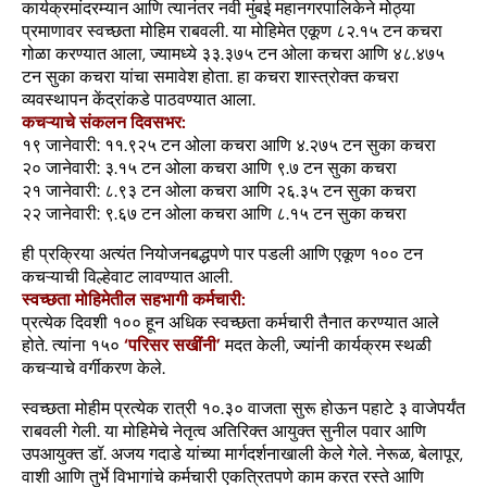
कार्यक्रमांदरम्यान आणि त्यानंतर नवी मुंबई महानगरपालिकेने मोठ्या
प्रमाणावर स्वच्छता मोहिम राबवली. या मोहिमेत एकूण ८२.१५ टन कचरा
गोळा करण्यात आला, ज्यामध्ये ३३.३७५ टन ओला कचरा आणि ४८.४७५
टन सुका कचरा यांचा समावेश होता. हा कचरा शास्त्रोक्त कचरा
व्यवस्थापन केंद्रांकडे पाठवण्यात आला.
कचऱ्याचे संकलन दिवसभर:
१९ जानेवारी: ११.९२५ टन ओला कचरा आणि ४.२७५ टन सुका कचरा
२० जानेवारी: ३.१५ टन ओला कचरा आणि ९.७ टन सुका कचरा
२१ जानेवारी: ८.९३ टन ओला कचरा आणि २६.३५ टन सुका कचरा
२२ जानेवारी: ९.६७ टन ओला कचरा आणि ८.१५ टन सुका कचरा
ही प्रक्रिया अत्यंत नियोजनबद्धपणे पार पडली आणि एकूण १०० टन
कचऱ्याची विल्हेवाट लावण्यात आली.
स्वच्छता मोहिमेतील सहभागी कर्मचारी:
प्रत्येक दिवशी १०० हून अधिक स्वच्छता कर्मचारी तैनात करण्यात आले
होते. त्यांना १५०
‘परिसर सखींनी’
मदत केली, ज्यांनी कार्यक्रम स्थळी
कचऱ्याचे वर्गीकरण केले.
स्वच्छता मोहीम प्रत्येक रात्री १०.३० वाजता सुरू होऊन पहाटे ३ वाजेपर्यंत
राबवली गेली. या मोहिमेचे नेतृत्व अतिरिक्त आयुक्त सुनील पवार आणि
उपआयुक्त डॉ. अजय गदाडे यांच्या मार्गदर्शनाखाली केले गेले. नेरूळ, बेलापूर,
वाशी आणि तुर्भे विभागांचे कर्मचारी एकत्रितपणे काम करत रस्ते आणि