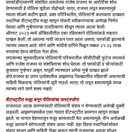
घरफोडीप्रकरणी संशयित असलेल्या राजेश राजभर या आरोपीचा शोध
घेण्यासाठी हे पोलिस यूपीला पोहोचले. मात्र, राजभर लपून बसल्यामुळे
त्याला शोधणे कठीण झाले. अशा परिस्थितीत, पोलिसांनी कल्पकता दाखवत
स्थानिक वीटभट्टीत मजूर म्हणून नोकरी स्वीकारण्याचा अनोखा निर्णय
घेतला आणि गुन्हेगाराचा ठावठिकाणा शोधून त्याला अटक केली.
ऑगस्ट २०२३ मध्ये डोंबिवलीतील एका रहिवाशाने पोलिसांकडे तक्रार
दाखल केली. तो आपल्या गावी जाऊन परत आला असता, घरफोडी झाल्याचे
त्याच्या लक्षात आले. सोनं आणि चांदीचे दागिने मिळून तब्बल २१.२६ लाख
रुपयांचा ऐवज चोरीला गेला होता.
तपासाच्या सुरुवातीलाच पोलिसांनी परिसरातील सीसीटीव्ही फुटेज तपासले
आणि राजेश राजभर या संशयिताचा शोध घेतला. तो घरफोडी व चोऱ्यांसाठी
कुख्यात गुन्हेगार असून, यापूर्वी त्याच्यावर अनेक गुन्हे दाखल झाले
होते.राजभर हा उत्तर प्रदेशातील आझमगड जिल्ह्यातील रहिवासी असल्याची
माहिती मिळताच, पोलिसांनी यूपी गाठले. मात्र, तो लपून बसल्यामुळे सरळ
त्याच्या मागे जाणे शक्य नव्हते.
वीटभट्टीत मजूर बनून पोलिसांचा मास्टरप्लॅन!
राजभरला अटक करण्यासाठी पोलिसांनी संशय न येण्यासाठी अनोखी युक्ती
लढवली. आझमगडमधील एका गावात वीटभट्टीत कामगार म्हणून दाखल
झाले. या भागात देशभरातून मजूर कामासाठी येत असल्यामुळे, तीन अनोळखी
मजूर आल्याने कोणालाही संशय आला नाही. दहा दिवस स्थानिकांसोबत
संवाद साधून आणि माहिती गोळा करून त्यांनी राजभरचा अड्डा शोधून