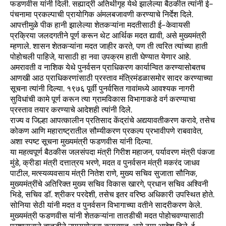
फडणवीस यांनी दिली. सह्याद्री अतिथीगृह येथे झालेल्या बैठकीत त्यांनी ई-
पंचनामा प्रकल्पाची प्रायोगिक अंमलबजावणी करण्याचे निर्देश दिले.
आपत्तीमुळे पीक हानी झालेल्या शेतकऱ्यांना मदतीसाठी ई-केवायसी
प्रक्रिया जलदगतीने पूर्ण करून थेट आर्थिक मदत द्यावी, असे मुख्यमंत्री
म्हणाले. शासन शेतकऱ्यांना मदत जाहीर करते, पण ती त्वरित त्यांच्या हाती
पोहोचली पाहिजे, यासाठी हा नवा उपक्रम हाती घेण्यात येणार आहे.
अमरावती व नाशिक येथे पुनर्वसन प्राधिकरण कार्यान्वित करण्यासोबतच
आणखी आठ प्राधिकरणांसाठी प्रस्ताव मंत्रिमंडळासमोर सादर करण्याच्या
सूचना त्यांनी दिल्या. १९७६ पूर्वी पुनर्वसित गावांमध्ये आवश्यक नागरी
सुविधांची कामे पूर्ण करून त्या ग्रामविकास विभागाकडे वर्ग करण्याचा
प्रस्ताव तयार करण्याचे आदेशही त्यांनी दिले.
राज्य व जिल्हा आपत्कालीन प्रतिसाद केंद्रांचे अद्ययावतीकरण करावे, तसेच
कोकण आणि महाराष्ट्रातील सौम्यीकरण प्रकल्प प्रभावीपणे राबवावेत,
अशा स्पष्ट सूचना मुख्यमंत्री फडणवीस यांनी दिल्या.
या महत्वपूर्ण बैठकीस जलसंपदा मंत्री गिरीश महाजन, पर्यावरण मंत्री पंकजा
मुंडे, क्रीडा मंत्री दत्तात्रय भरणे, मदत व पुनर्वसन मंत्री मकरंद जाधव
पाटील, मत्स्यव्यवसाय मंत्री नितेश राणे, मुख्य सचिव सुजाता सौनिक,
मुख्यमंत्रींचे अतिरिक्त मुख्य सचिव विकास खारगे, प्रधान सचिव अश्विनी
भिडे, सचिव डॉ. श्रीकर परदेशी, तसेच इतर वरिष्ठ अधिकारी उपस्थित होते.
सोनिया सेठी यांनी मदत व पुनर्वसन विभागाच्या वतीने सादरीकरण केले.
मुख्यमंत्री फडणवीस यांनी शेतकऱ्यांना तातडीची मदत पोहोचवण्यासाठी