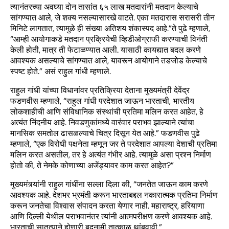
त्यानंतरच्या अवघ्या दोन तासांत ६५ लाख मतदारांनी मतदान केल्याचे
सांगण्यात आले, जे शक्य नसल्यासारखे वाटते. एका मतदारास सरासरी तीन
मिनिटे लागतात, त्यामुळे ही संख्या अतिशय शंकास्पद आहे.”ते पुढे म्हणाले,
“आम्ही आयोगाकडे मतदान प्रक्रियेची व्हिडीओग्राफी करण्याची विनंती
केली होती, मात्र ती फेटाळण्यात आली. यासाठी कायद्यात बदल करणे
आवश्यक असल्याचे सांगण्यात आले, यावरून आयोगाने तडजोड केल्याचे
स्पष्ट होते.” असं राहुल गांधी म्हणाले.
राहुल गांधी यांच्या विधानांवर प्रतिक्रिया देताना मुख्यमंत्री देवेंद्र
फडणवीस म्हणाले, “राहुल गांधी परदेशात जाऊन भारताची, भारतीय
लोकशाहीची आणि संविधानिक संस्थांची प्रतिमा मलिन करत आहेत, हे
अत्यंत निंदनीय आहे. निवडणुकांमध्ये वारंवार पराभव झाल्याने त्यांचा
मानसिक समतोल ढासळल्याचे चित्र दिसून येत आहे.” फडणवीस पुढे
म्हणाले, “एक विरोधी पक्षनेता म्हणून जर ते परदेशात आपल्या देशाची प्रतिमा
मलिन करत असतील, तर हे अत्यंत गंभीर आहे. त्यामुळे असा प्रश्न निर्माण
होतो की, ते नेमके कोणाच्या अजेंड्यावर काम करत आहेत?”
मुख्यमंत्र्यांनी राहुल गांधींना सल्ला दिला की, “जनतेत जाऊन काम करणे
आवश्यक आहे. देशभर भ्रमंती करून भारताबद्दल नकारात्मक प्रतिमा निर्माण
करून जनतेचा विश्वास संपादन करता येणार नाही. महाराष्ट्र, हरियाणा
आणि दिल्ली येथील पराभवानंतर त्यांनी आत्मपरीक्षण करणे आवश्यक आहे.
भारताची सातत्याने होणारी बदनामी तात्काळ थांबवावी.”