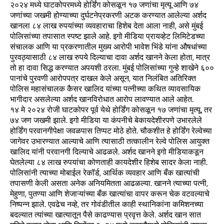
२०२४ मध्ये घाटकोपरमध्ये होर्डिंग कोसळून १७ जणांचा मृत्यू आणि ७४
जणांच्या जखमी होण्याच्या दुर्घटनेप्रकरणी अटक करण्यात आलेल्या अर्शद
खानला ८४ लाख रुपयांच्या व्यवहाराचा हिशेब देता आला नाही, असे मुंबई
पोलिसांच्या तपासात स्पष्ट झाले आहे. इगो मीडिया प्रायव्हेट लिमिटेडच्या
संचालक आणि या प्रकरणातील मुख्य आरोपी भावेश भिंडे यांना औषधांच्या
पुरवठ्यासाठी ८४ लाख रुपये दिल्याचा दावा अर्शद खानने केला होता, मात्र
तो हा दावा सिद्ध करण्यात अपयशी ठरला. मुंबई पोलिसांच्या गुन्हे शाखेने ६००
पानांचे पुरवणी आरोपपत्र दाखल केले असून, यात निलंबित अतिरिक्त
पोलिस महासंचालक कैसर खालिद यांच्या पत्नीच्या कथित व्यावसायिक
भागीदार असलेल्या अर्शद खानविरोधात आरोप लावण्यात आले आहेत.
१४ मे २०२४ रोजी घाटकोपर पूर्व येथे होर्डिंग कोसळून १७ जणांचा मृत्यू, तर
७४ जण जखमी झाले. इगो मीडिया या कंपनीचे बेकायदेशीरपणे उभारलेले
होर्डिंग परवानगीपेक्षा जवळपास तिप्पट मोठे होते. चौकशीत हे होर्डिंग रेल्वेच्या
जागेवर उभारण्यात आल्याचे आणि त्यासाठी तत्कालीन रेल्वे पोलिस आयुक्त
खालिद यांनी परवानगी दिल्याचे आढळले. अर्शद खानने इगो मीडियाकडून
घेतलेल्या ८४ लाख रुपयांचा कोणताही कायदेशीर हिशेब सादर केला नाही.
पोलिसांनी त्याच्या मोबाईल रेकॉर्ड, आर्थिक व्यवहार आणि बँक खात्यांची
तपासणी केली असता अनेक अनियमितता आढळल्या. खानने त्याच्या पत्नी,
मेहुणा, पुतण्या आणि शेजाऱ्यांच्या बँक खात्यांचा वापर करून चेक वटवल्याचे
निष्पन्न झाले. एवढेच नव्हे, तर गोवंडीतील काही स्थानिकांना कमिशनच्या
बदल्यात त्यांच्या खात्यातून पैसे काढण्यास प्रवृत्त केले. अर्शद खान सात