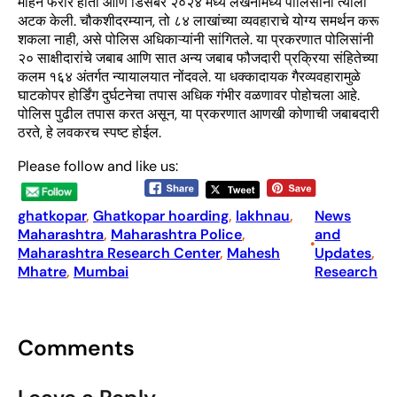
महिने फरार होता आणि डिसेंबर २०२४ मध्ये लखनौमध्ये पोलिसांनी त्याला
अटक केली. चौकशीदरम्यान, तो ८४ लाखांच्या व्यवहाराचे योग्य समर्थन करू
शकला नाही, असे पोलिस अधिकाऱ्यांनी सांगितले. या प्रकरणात पोलिसांनी
२० साक्षीदारांचे जबाब आणि सात अन्य जबाब फौजदारी प्रक्रिया संहितेच्या
कलम १६४ अंतर्गत न्यायालयात नोंदवले. या धक्कादायक गैरव्यवहारामुळे
घाटकोपर होर्डिंग दुर्घटनेचा तपास अधिक गंभीर वळणावर पोहोचला आहे.
पोलिस पुढील तपास करत असून, या प्रकरणात आणखी कोणाची जबाबदारी
ठरते, हे लवकरच स्पष्ट होईल.
Please follow and like us:
ghatkopar
, 
Ghatkopar hoarding
, 
lakhnau
, 
News
Maharashtra
, 
Maharashtra Police
, 
and
•
Maharashtra Research Center
, 
Mahesh
Updates
, 
Mhatre
, 
Mumbai
Research
Comments