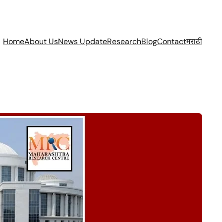
Home
About Us
News Update
Research
Blog
Contact
मराठी