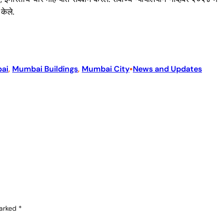
केले.
•
ai
, 
Mumbai Buildings
, 
Mumbai City
News and Updates
marked
*