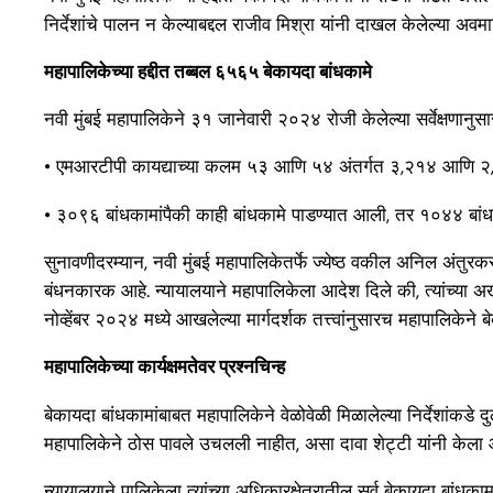
निर्देशांचे पालन न केल्याबद्दल राजीव मिश्रा यांनी दाखल केलेल्या अवम
महापालिकेच्या हद्दीत तब्बल ६५६५ बेकायदा बांधकामे
नवी मुंबई महापालिकेने ३१ जानेवारी २०२४ रोजी केलेल्या सर्वेक्षण
• एमआरटीपी कायद्याच्या कलम ५३ आणि ५४ अंतर्गत ३,२१४ आणि २,
• ३०९६ बांधकामांपैकी काही बांधकामे पाडण्यात आली, तर १०४४ बां
सुनावणीदरम्यान, नवी मुंबई महापालिकेतर्फे ज्येष्ठ वकील अनिल अंतुरक
बंधनकारक आहे. न्यायालयाने महापालिकेला आदेश दिले की, त्यांच्या अखत
नोव्हेंबर २०२४ मध्ये आखलेल्या मार्गदर्शक तत्त्वांनुसारच महापालिकेने 
महापालिकेच्या कार्यक्षमतेवर प्रश्नचिन्ह
बेकायदा बांधकामांबाबत महापालिकेने वेळोवेळी मिळालेल्या निर्देशांकडे
महापालिकेने ठोस पावले उचलली नाहीत, असा दावा शेट्टी यांनी केला 
न्यायालयाने पालिकेला त्यांच्या अधिकारक्षेत्रातील सर्व बेकायदा बांधकाम,