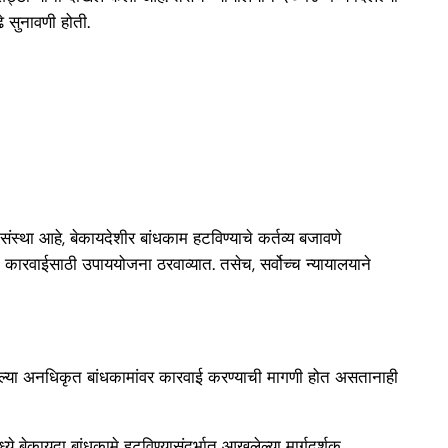
े सुनावणी होती.
ंस्था आहे, बेकायदेशीर बांधकाम हटविण्याचे कर्तव्य बजावणे
न कारवाईसाठी उपाययोजना ठरवाव्यात. तसेच, सर्वोच्च न्यायालयाने
 चाललेल्या अनधिकृत बांधकामांवर कारवाई करण्याची मागणी होत असतानाही
मध्ये बेकायदा बांधकामे हटविण्यासंदर्भात आखलेल्या मार्गदर्शक