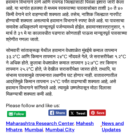
हवामान विभागाने ठाणे आणि रायगड जिल्ह्यांसाठी पिवळा इशारा जारी केला
आहे. या भागांत हलक्या ते मध्यम स्वरूपाच्या पावसासोबत ताशी ३० ते ४०
किमी वेगाने वारे वाहण्याची शक्यता आहे. तसेच, नाशिक जिल्ह्यात गारपीट
होण्याची शक्यता असल्याचे हवामान विभागाने स्पष्ट केले आहे. या पावसाचा
समावेश अधिकृतपणे मान्सूनपूर्व पर्जन्यामध्ये होईल. हवामानशास्त्रानुसार, १
मार्च ते ३१ मे या कालावधीत पडणारा कोणताही पाऊस मान्सूनपूर्व पावसाच्या
श्रेणीत गणला जातो.
सोमवारी सांताक्रूझ येथील हवामान वेधशाळेत मुंबईचे कमाल तापमान
३३.२°C आणि किमान तापमान २४°C नोंदवले गेले, जे सरासरीपेक्षा १.२°C
ने अधिक होते. कुलाबा वेधशाळेत कमाल तापमान ३२.७°C तर किमान
तापमान २५.२°C होते, जे देखील सरासरीपेक्षा जास्त होते. तथापि, या
संभाव्य पावसामुळे तापमानात लक्षणीय घट होणार नाही. वातावरणातील
आर्द्रतेमुळे किमान तापमान २५°C पर्यंत वाढण्याची शक्यता आहे, असे
हवामान विभागाने सांगितले आहे. त्यामुळे उष्णतेपासून मोठा दिलासा
मिळण्याची शक्यता कमी आहे.
Please follow and like us:
Maharashtra Research Center
, 
Mahesh
News and
•
Mhatre
, 
Mumbai
, 
Mumbai City
Updates