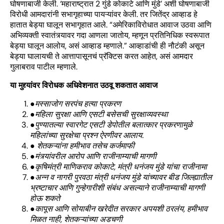
घोषणाबाजी केली. ‘महाराष्ट्रात 2 गुंडे कोकाटे आणि मुंडे’ अशी घोषणाबाजी
विरोधी आमदारांनी सभागृहाच्या पायऱ्यांवर केली. तर जितेंद्र आव्हाड हे
हातात बेड्या घालून सभागृहात आले. “अमेरिकाविरोधात आवाज उठवा आणि
अभिव्यक्ती स्वातंत्र्यावर गदा आणला जातोय, म्हणून प्रतिनिधिक स्वरूपात
बेड्या घालून आलोय, असं आव्हाड म्हणाले.” आव्हाडांची ही नौटंकी असून
बेड्या घालायची ते आत्तापासूनचं प्रॅक्टिस करत आहेत, असं आमदार
गुलाबराव पाटील म्हणाले.
या मुद्द्यांवर विरोधक अधिवेशनात उठवू शकतात आवाज
●मस्साजोग सरपंच हत्या प्रकरण
●महिला सुरक्षा आणि एसटी बसेसची सुरक्षाव्यवस्था
●पुण्यातल्या स्वारगेट एसटी डेपोतील बलात्कार प्रकरणामुळे
महिलांच्या सुरक्षेचा प्रश्न ऐरणीवर आलाय.
● शेतकऱ्यांना हमीभाव तसेच कर्जमाफी
●मंत्र्यांवरील आरोप आणि राजीनाम्याची मागणी
●कृषिमंत्री माणिकराव कोकाटे, मंत्री धनंजय मुंडे यांचा राजीनामा
●अन्न व नागरी पुरवठा मंत्री धनंजय मुंडे यांच्यावर बीड जिल्ह्यातील
भ्रष्टाचार आणि गुन्हेगारीशी संबंध असल्याने राजीनाम्याची मागणी
होऊ शकते
●कापूस आणि सोयाबीन खरेदीत सरकार अपयशी ठरलंय, हमीभाव
मिळत नाही, शेतकऱ्यांच्या अडचणी