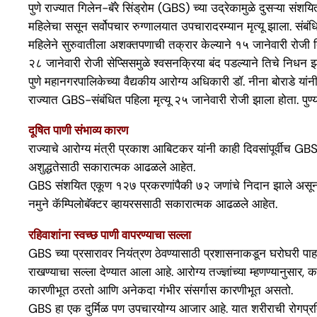
पुणे राज्यात गिलेन-बॅरे सिंड्रोम (GBS) च्या उद्रेकामुळे दुसऱ्या संश
महिलेचा ससून सर्वोपचार रुग्णालयात उपचारादरम्यान मृत्यू झाला. संबंध
महिलेने सुरुवातीला अशक्तपणाची तक्रार केल्याने १५ जानेवारी रोजी
२८ जानेवारी रोजी सेप्सिसमुळे श्वसनक्रिया बंद पडल्याने तिचे निधन झाल
पुणे महानगरपालिकेच्या वैद्यकीय आरोग्य अधिकारी डॉ. नीना बोराडे यांन
राज्यात GBS-संबंधित पहिला मृत्यू २५ जानेवारी रोजी झाला होता. पुण्या
दूषित पाणी संभाव्य कारण
राज्याचे आरोग्य मंत्री प्रकाश आबिटकर यांनी काही दिवसांपूर्वीच G
अशुद्धतेसाठी सकारात्मक आढळले आहेत.
GBS संशयित एकूण १२७ प्रकरणांपैकी ७२ जणांचे निदान झाले असून पुण
नमुने कॅम्पिलोबॅक्टर व्हायरससाठी सकारात्मक आढळले आहेत.
रहिवाशांना स्वच्छ पाणी वापरण्याचा सल्ला
GBS च्या प्रसारावर नियंत्रण ठेवण्यासाठी प्रशासनाकडून घरोघरी प
राखण्याचा सल्ला देण्यात आला आहे. आरोग्य तज्ज्ञांच्या म्हणण्यानुसार,
कारणीभूत ठरतो आणि अनेकदा गंभीर संसर्गास कारणीभूत असतो.
GBS हा एक दुर्मिळ पण उपचारयोग्य आजार आहे. यात शरीराची रोगप्रतिका