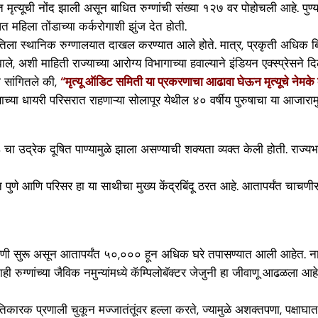
यित मृत्यूची नोंद झाली असून बाधित रुग्णांची संख्या १२७ वर पोहोचली आहे. पुण
ित महिला तोंडाच्या कर्करोगाशी झुंज देत होती.
 तिला स्थानिक रुग्णालयात दाखल करण्यात आले होते. मात्र, प्रकृती अधिक 
े, अशी माहिती राज्याच्या आरोग्य विभागाच्या हवाल्याने इंडियन एक्स्प्रेसने द
ी सांगितले की,
“मृत्यू ऑडिट समिती या प्रकरणाचा आढावा घेऊन मृत्यूचे नेमके
च्या धायरी परिसरात राहणाऱ्या सोलापूर येथील ४० वर्षीय पुरुषाचा या आजारामुळ
BS चा उद्रेक दूषित पाण्यामुळे झाला असण्याची शक्यता व्यक्त केली होती. र
े आणि परिसर हा या साथीचा मुख्य केंद्रबिंदू ठरत आहे. आतापर्यंत चाचणीसा
ाहणी सुरू असून आतापर्यंत ५०,००० हून अधिक घरे तपासण्यात आली आहेत. ना
 काही रुग्णांच्या जैविक नमुन्यांमध्ये कॅम्पिलोबॅक्टर जेजुनी हा जीवाणू आढळ
रक प्रणाली चुकून मज्जातंतूंवर हल्ला करते, ज्यामुळे अशक्तपणा, पक्षाघात कि