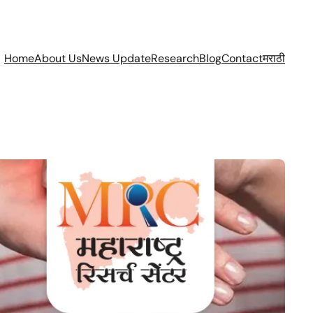
Home
About Us
News Update
Research
Blog
Contact
मराठी