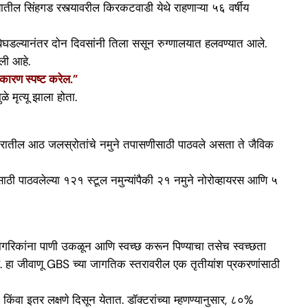
्यातील सिंहगड रस्त्यावरील किरकटवाडी येथे राहणाऱ्या ५६ वर्षीय
बिघडल्यानंतर दोन दिवसांनी तिला ससून रुग्णालयात हलवण्यात आले.
िली आहे.
 कारण स्पष्ट करेल.”
े मृत्यू झाला होता.
ाज्यभरातील आठ जलस्रोतांचे नमुने तपासणीसाठी पाठवले असता ते जैविक
ठी पाठवलेल्या १२१ स्टूल नमुन्यांपैकी २१ नमुने नोरोव्हायरस आणि ५
गरिकांना पाणी उकळून आणि स्वच्छ करून पिण्याचा तसेच स्वच्छता
ला आहे. हा जीवाणू GBS च्या जागतिक स्तरावरील एक तृतीयांश प्रकरणांसाठी
ंवा इतर लक्षणे दिसून येतात. डॉक्टरांच्या म्हणण्यानुसार, ८०%