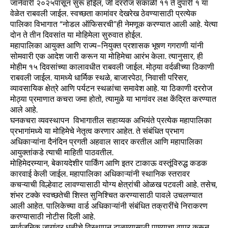
जानेवारी २०२५पासून सुरू होईल, जी दररोज सकाळी ११ ते दुपारी १ या
वेळेत राबवली जाईल. स्वच्छता कामांवर देखरेख ठेवण्यासाठी प्रत्येक
पालिका विभागात “नोडल ऑफिसरची”ही नेमणूक करण्यात आली आहे. येत्या
दोन ते तीन दिवसांत या मोहिमेला सुरुवात होईल.
महापालिका आयुक्त आणि राज्य-नियुक्त प्रशासक भूषण गगराणी यांनी
सोमवारी एक आदेश जारी करून या मोहिमेचा आरंभ केला. त्यानुसार, ही
मोहीम १५ दिवसांच्या कालावधीत राबवली जाईल. मोठ्या वर्दळीच्या ठिकाणी
राबवली जाईल. यामध्ये धार्मिक स्थळे, बाजारपेठा, निवासी परिसर,
व्यावसायिक क्षेत्रे आणि पर्यटन स्थळांचा समावेश आहे. या ठिकाणी दररोज
मोठ्या प्रमाणात कचरा जमा होतो, त्यामुळे या भागांवर लक्ष केंद्रित करण्यात
आले आहे.
घनकचरा व्यवस्थापन विभागातील सहाय्यक अभियंते प्रत्येक महापालिका
प्रभागांमध्ये या मोहिमेचे नेतृत्व करणार आहेत. ते संबंधित प्रभाग
अधिकाऱ्यांना दैनंदिन प्रगती अहवाल सादर करतील आणि महापालिका
आयुक्तांकडे त्याची माहिती पाठवतील.
मोहिमेदरम्यान, बेकायदेशीर पार्किंग आणि इतर टाकाऊ वस्तूंविरुद्ध कडक
कारवाई केली जाईल. महापालिका अधिकाऱ्यांनी स्थानिक स्तरावर
कचऱ्याची विल्हेवाट लावण्यासाठी योग्य क्षेत्रांची ओळख पटवली आहे. तसेच,
शंभर टक्के स्वच्छतेची शिस्त सुनिश्चित करण्यासाठी पावले उचलण्यात
आली आहेत. पालिकेच्या वार्ड अधिकाऱ्यांनी संबंधित तक्रारींचे निराकरण
करण्यासाठी नोटीस दिली आहे.
सार्वजनिक जागांवर धुळीचे विस्थापन टाळण्यासाठी पाण्याचा वापर करून