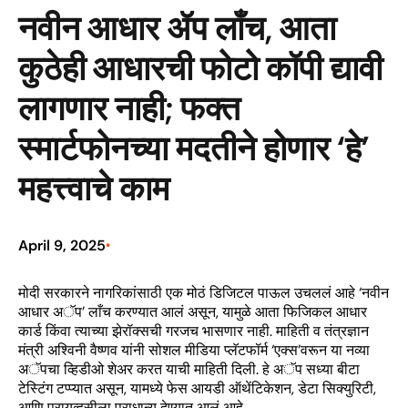
नवीन आधार ॲप लाँच, आता
कुठेही आधारची फोटो कॉपी द्यावी
लागणार नाही; फक्त
स्मार्टफोनच्या मदतीने होणार ‘हे’
महत्त्वाचे काम
April 9, 2025
•
मोदी सरकारने नागरिकांसाठी एक मोठं डिजिटल पाऊल उचललं आहे ‘नवीन
आधार अॅप’ लाँच करण्यात आलं असून, यामुळे आता फिजिकल आधार
कार्ड किंवा त्याच्या झेरॉक्सची गरजच भासणार नाही. माहिती व तंत्रज्ञान
मंत्री अश्विनी वैष्णव यांनी सोशल मीडिया प्लॅटफॉर्म ‘एक्स’वरून या नव्या
अॅपचा व्हिडीओ शेअर करत याची माहिती दिली. हे अॅप सध्या बीटा
टेस्टिंग टप्प्यात असून, यामध्ये फेस आयडी ऑथेंटिकेशन, डेटा सिक्युरिटी,
आणि प्रायव्हसीला प्राधान्य देण्यात आलं आहे.