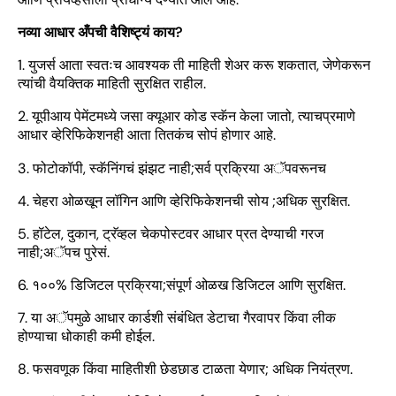
नव्या आधार अँपची वैशिष्ट्यं काय?
1. युजर्स आता स्वतःच आवश्यक ती माहिती शेअर करू शकतात, जेणेकरून
त्यांची वैयक्तिक माहिती सुरक्षित राहील.
2. यूपीआय पेमेंटमध्ये जसा क्यूआर कोड स्कॅन केला जातो, त्याचप्रमाणे
आधार व्हेरिफिकेशनही आता तितकंच सोपं होणार आहे.
3. फोटोकॉपी, स्कॅनिंगचं झंझट नाही;सर्व प्रक्रिया अॅपवरूनच
4. चेहरा ओळखून लॉगिन आणि व्हेरिफिकेशनची सोय ;अधिक सुरक्षित.
5. हॉटेल, दुकान, ट्रॅव्हल चेकपोस्टवर आधार प्रत देण्याची गरज
नाही;अॅपच पुरेसं.
6. १००% डिजिटल प्रक्रिया;संपूर्ण ओळख डिजिटल आणि सुरक्षित.
7. या अॅपमुळे आधार कार्डशी संबंधित डेटाचा गैरवापर किंवा लीक
होण्याचा धोकाही कमी होईल.
8. फसवणूक किंवा माहितीशी छेडछाड टाळता येणार; अधिक नियंत्रण.