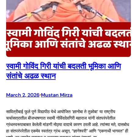
स्वामी गोविंद गिरी यांची बदलती भूमिका आणि
संतांचे अढळ स्थान
March 2, 2026
Mustan Mirza
•
सावित्रीबाई फुले पुणे विद्यापीठ येथे आयोजित ‘ज्ञानोबा ते तुकोबा’ या राष्ट्रीय
चर्चासत्रातील बीजभाषणात स्वामी गोविंददेवगिरी महाराज यांनी संतपरंपरेतील
ग्रंथस्वरूपाबाबत केलेली मांडणी मोठ्या वादाचे कारण ठरली आहे. त्यांच्या मते, दासबोध
हा संतपरंपरेतील एकमेव स्वतंत्र ग्रंथ असून, “ज्ञानेश्वरी” आणि “एकनाथी भागवत” ही