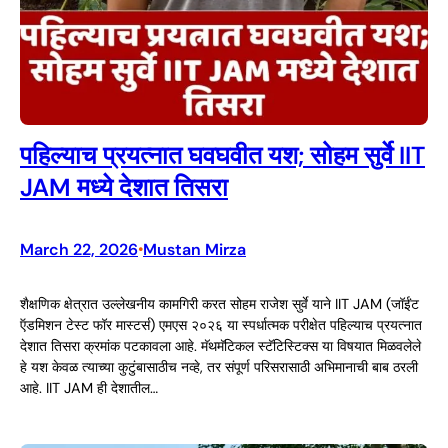
पहिल्याच प्रयत्नात घवघवीत यश; सोहम सुर्वे IIT
JAM मध्ये देशात तिसरा
March 22, 2026
Mustan Mirza
•
शैक्षणिक क्षेत्रात उल्लेखनीय कामगिरी करत सोहम राजेश सुर्वे याने IIT JAM (जॉईंट
ऍडमिशन टेस्ट फॉर मास्टर्स) एमएस २०२६ या स्पर्धात्मक परीक्षेत पहिल्याच प्रयत्नात
देशात तिसरा क्रमांक पटकावला आहे. मॅथमॅटिकल स्टॅटिस्टिक्स या विषयात मिळवलेले
हे यश केवळ त्याच्या कुटुंबासाठीच नव्हे, तर संपूर्ण परिसरासाठी अभिमानाची बाब ठरली
आहे. IIT JAM ही देशातील…