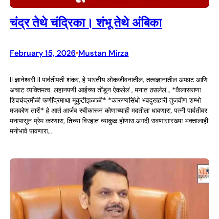
चंद्र तेथे चंद्रिका। शंभू तेथे अंबिका
February 15, 2026
Mustan Mirza
•
Il ज्ञानेश्वरी ll पार्वतीपती शंकर, हे भारतीय लोकजीवनातील, तत्वज्ञानातील अफाट आणि
अचाट व्यक्तिमत्व. लहानपणी आईच्या तोंडून ऐकलेलं , मनात ठसलेलं… *कैलासराणा
शिवचंद्रमौळी फणींद्रमाथा मुकुटीझळाळी* *कारुण्यसिंधो भवदुखहारी तुजवीण शम्भो
मजकोण तारी* हे आर्त आर्जव स्वीकारून कोणाच्याही मदतीला धावणारा, पत्नी पार्वतीवर
मनापासून प्रेम करणारा, तिच्या विरहात व्याकुळ होणारा.अगदी रावणासारख्या भक्तालाही
मनोभावे पावणारा…