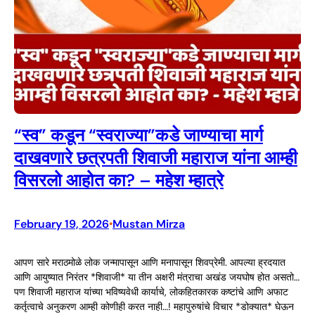
“स्व” कडून “स्वराज्या”कडे जाण्याचा मार्ग
दाखवणारे छत्रपती शिवाजी महाराज यांना आम्ही
विसरलो आहोत का? – महेश म्हात्रे
February 19, 2026
Mustan Mirza
•
आपण सारे मराठमोळे लोक जन्मापासून आणि मनापासून शिवप्रेमी. आपल्या ह्रदयात
आणि आयुष्यात निरंतर *शिवाजी* या तीन अक्षरी मंत्राचा अखंड जयघोष होत असतो…
पण शिवाजी महाराज यांच्या भविष्यवेधी कार्याचे, लोकहितकारक कष्टांचे आणि अफाट
कर्तृत्वाचे अनुकरण आम्ही कोणीही करत नाही…! महापुरुषांचे विचार *डोक्यात* घेऊन