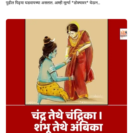
पुढील पिढ्या घडवायच्या असतात. आम्ही मूर्त्या *डोक्यावर* घेऊन…