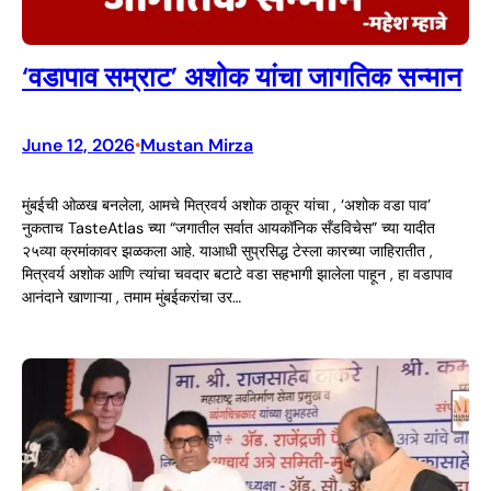
‘वडापाव सम्राट’ अशोक यांचा जागतिक सन्मान
June 12, 2026
Mustan Mirza
•
मुंबईची ओळख बनलेला, आमचे मित्रवर्य अशोक ठाकूर यांचा , ‘अशोक वडा पाव’
नुकताच TasteAtlas च्या “जगातील सर्वात आयकॉनिक सँडविचेस” च्या यादीत
२५व्या क्रमांकावर झळकला आहे. याआधी सुप्रसिद्ध टेस्ला कारच्या जाहिरातीत ,
मित्रवर्य अशोक आणि त्यांचा चवदार बटाटे वडा सहभागी झालेला पाहून , हा वडापाव
आनंदाने खाणाऱ्या , तमाम मुंबईकरांचा उर…