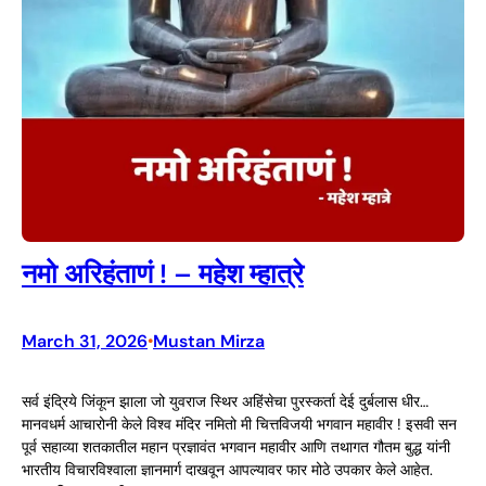
नमो अरिहंताणं ! – महेश म्हात्रे
March 31, 2026
Mustan Mirza
•
सर्व इंद्रिये जिंकून झाला जो युवराज स्थिर अहिंसेचा पुरस्कर्ता देई दुर्बलास धीर…
मानवधर्म आचारोनी केले विश्व मंदिर नमितो मी चित्तविजयी भगवान महावीर ! इसवी सन
पूर्व सहाव्या शतकातील महान प्रज्ञावंत भगवान महावीर आणि तथागत गौतम बुद्ध यांनी
भारतीय विचारविश्वाला ज्ञानमार्ग दाखवून आपल्यावर फार मोठे उपकार केले आहेत.