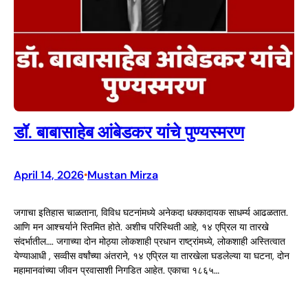
डॉ. बाबासाहेब आंबेडकर यांचे पुण्यस्मरण
April 14, 2026
Mustan Mirza
•
जगाचा इतिहास चाळताना, विविध घटनांमध्ये अनेकदा धक्कादायक साधर्म्य आढळतात.
आणि मन आश्चर्याने स्तिमित होते. अशीच परिस्थिती आहे, १४ एप्रिल या तारखे
संदर्भातील…. जगाच्या दोन मोठ्या लोकशाही प्रधान राष्ट्रांमध्ये, लोकशाही अस्तित्वात
येण्याआधी , सव्वीस वर्षांच्या अंतराने, १४ एप्रिल या तारखेला घडलेल्या या घटना, दोन
महामानवांच्या जीवन प्रवासाशी निगडित आहेत. एकाचा १८६५…