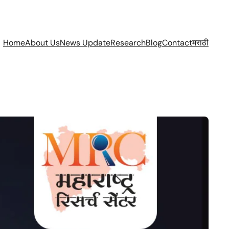
Home
About Us
News Update
Research
Blog
Contact
मराठी