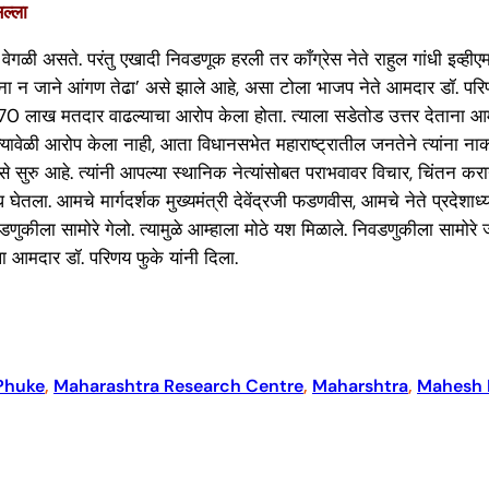
ल्ला
मिका वेगळी असते. परंतु एखादी निवडणूक हरली तर काँग्रेस नेते राहुल गांधी इव
‘नाचना न जाने आंगण तेढा’ असे झाले आहे, असा टोला भाजप नेते आमदार डॉ. प
ीत 70 लाख मतदार वाढल्याचा आरोप केला होता. त्याला सडेतोड उत्तर देताना आम
्यावेळी आरोप केला नाही, आता विधानसभेत महाराष्ट्रातील जनतेने त्यांना न
ा’ असे सुरु आहे. त्यांनी आपल्या स्थानिक नेत्यांसोबत पराभवावर विचार, 
चे मार्गदर्शक मुख्यमंत्री देवेंद्रजी फडणवीस, आमचे नेते प्रदेशाध्यक्ष
णुकीला सामोरे गेलो. त्यामुळे आम्हाला मोठे यश मिळाले. निवडणुकीला सामोरे जा
ा आमदार डॉ. परिणय फुके यांनी दिला.
 Phuke
, 
Maharashtra Research Centre
, 
Maharshtra
, 
Mahesh 