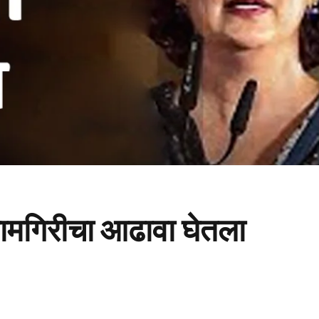
ा कामगिरीचा आढावा घेतला