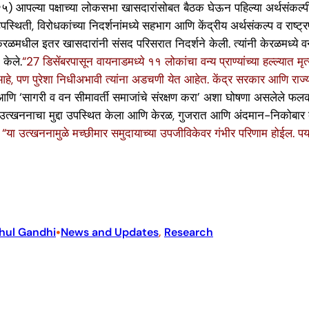
 २०२५) आपल्या पक्षाच्या लोकसभा खासदारांसोबत बैठक घेऊन पहिल्या अर्थसंकल्प
िती, विरोधकांच्या निदर्शनांमध्ये सहभाग आणि केंद्रीय अर्थसंकल्प व राष्ट्रपत
रळमधील इतर खासदारांनी संसद परिसरात निदर्शने केली. त्यांनी केरळमध्ये वन्य प्
 केले.
“27 डिसेंबरपासून वायनाडमध्ये ११ लोकांचा वन्य प्राण्यांच्या हल्ल्यात
, पण पुरेशा निधीअभावी त्यांना अडचणी येत आहेत. केंद्र सरकार आणि राज्य
 आणि ‘सागरी व वन सीमावर्ती समाजांचे संरक्षण करा’ अशा घोषणा असलेले फलक
 उत्खननाचा मुद्दा उपस्थित केला आणि केरळ, गुजरात आणि अंदमान-निकोबार बे
,
“या उत्खननामुळे मच्छीमार समुदायाच्या उपजीविकेवर गंभीर परिणाम होईल. पर
•
hul Gandhi
News and Updates
, 
Research