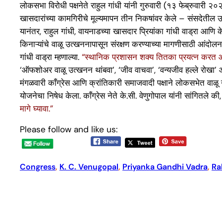
लोकसभा विरोधी पक्षनेते राहुल गांधी यांनी गुरुवारी (१३ फेब्रुवारी
खासदारांच्या कामगिरीचे मूल्यमापन तीन निकषांवर केले – संसदेतील उपस्थ
यानंतर, राहुल गांधी, वायनाडच्या खासदार प्रियांका गांधी वाड्रा आणि के
किनाऱ्यांचे वाळू उत्खननापासून संरक्षण करण्याच्या मागणीसाठी आंदोलन
गांधी वाड्रा म्हणाल्या.
“स्थानिक प्रशासन शक्य तितका प्रयत्न करत आहे
‘ऑफशोअर वाळू उत्खनन थांबवा’, ‘जीव वाचवा’, ‘वन्यजीव हल्ले रोखा’
मंगळवारी काँग्रेस आणि क्रांतिकारी समाजवादी पक्षाने लोकसभेत वाळू
योजनेचा निषेध केला. काँग्रेस नेते के.सी. वेणुगोपाल यांनी सांगितले की
मागे घ्यावा.”
Please follow and like us:
Congress
, 
K. C. Venugopal
, 
Priyanka Gandhi Vadra
, 
Ra