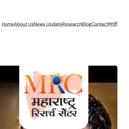
Home
About Us
News Update
Research
Blog
Contact
मराठी