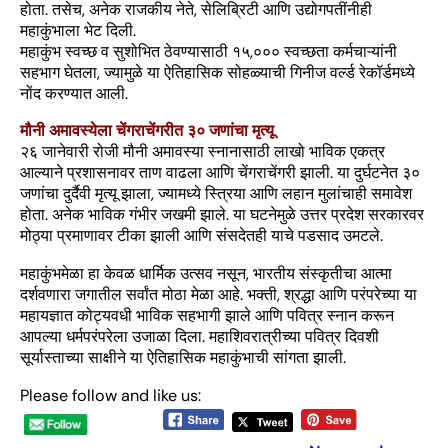
होता. तसेच, अनेक राजकीय नेते, सेलिब्रिटी आणि उद्योगपतींनीही
महाकुंभाला भेट दिली.
महाकुंभ स्वच्छ व सुशोभित ठेवण्यासाठी १५,००० स्वच्छता कर्मचाऱ्यांनी
सहभाग घेतला, ज्यामुळे या ऐतिहासिक सोहळ्याची गिनीज वर्ल्ड रेकॉर्डमध्ये
नोंद करण्यात आली.
मौनी अमावस्येला चेंगराचेंगरीत ३० जणांचा मृत्यू
२६ जानेवारी रोजी मौनी अमावस्या स्नानासाठी लाखो भाविक एकत्र
आल्याने प्रशासनावर ताण वाढला आणि चेंगराचेंगरी झाली. या दुर्घटनेत ३०
जणांचा दुर्दैवी मृत्यू झाला, ज्यामध्ये स्त्रिया आणि लहान मुलांचाही समावेश
होता. अनेक भाविक गंभीर जखमी झाले. या घटनेमुळे उत्तर प्रदेश सरकारवर
मोठ्या प्रमाणावर टीका झाली आणि संसदेतही याचे पडसाद उमटले.
महाकुंभमेळा हा केवळ धार्मिक उत्सव नसून, भारतीय संस्कृतीचा आत्मा
दर्शवणारा जगातील सर्वांत मोठा मेळा आहे. भक्ती, श्रद्धा आणि परंपरेच्या या
महायज्ञात कोट्यवधी भाविक सहभागी झाले आणि पवित्र स्नान करून
आपल्या धर्मपरंपरेला उजाळा दिला. महाशिवरात्रीच्या पवित्र दिवशी
सूर्यास्ताच्या साक्षीने या ऐतिहासिक महाकुंभाची सांगता झाली.
Please follow and like us: