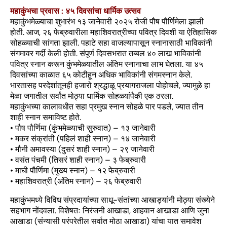
महाकुंभचा प्रवास : ४५ दिवसांचा धार्मिक उत्सव
महाकुंभमेळ्याचा शुभारंभ १३ जानेवारी २०२५ रोजी पौष पौर्णिमेला झाली
होती. आज, २६ फेब्रुवारीला महाशिवरात्रीच्या पवित्र दिवशी या ऐतिहासिक
सोहळ्याची सांगता झाली. पहाटे सहा वाजल्यापासून स्नानासाठी भाविकांनी
संगमावर गर्दी केली होती. संपूर्ण दिवसभरात तब्बल ४० लाख भाविकांनी
पवित्र स्नान करून कुंभमेळ्यातील अंतिम स्नानाचा लाभ घेतला. या ४५
दिवसांच्या काळात ६५ कोटीहून अधिक भाविकांनी संगमस्नान केले.
भारतासह परदेशांतूनही हजारो श्रद्धाळू प्रयागराजला पोहोचले, ज्यामुळे हा
मेळा जगातील सर्वांत मोठ्या धार्मिक सोहळ्यांपैकी एक ठरला.
महाकुंभच्या कालावधीत सहा प्रमुख स्नान सोहळे पार पडले, ज्यात तीन
शाही स्नान समाविष्ट होते.
• पौष पौर्णिमा (कुंभमेळ्याची सुरुवात) – १३ जानेवारी
• मकर संक्रांती (पहिलं शाही स्नान) – १४ जानेवारी
• मौनी अमावस्या (दुसरं शाही स्नान) – २९ जानेवारी
• वसंत पंचमी (तिसरं शाही स्नान) – ३ फेब्रुवारी
• माघी पौर्णिमा (मुख्य स्नान) – १२ फेब्रुवारी
• महाशिवरात्री (अंतिम स्नान) – २६ फेब्रुवारी
महाकुंभमध्ये विविध संप्रदायांच्या साधू-संतांच्या आखाड्यांनी मोठ्या संख्येने
सहभाग नोंदवला. विशेषतः निरंजनी आखाडा, आहवान आखाडा आणि जुना
आखाडा (संन्यासी परंपरेतील सर्वात मोठा आखाडा) यांचा यात समावेश