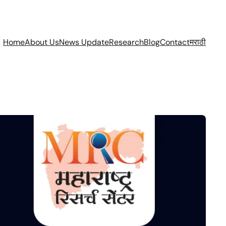
Home
About Us
News Update
Research
Blog
Contact
मराठी