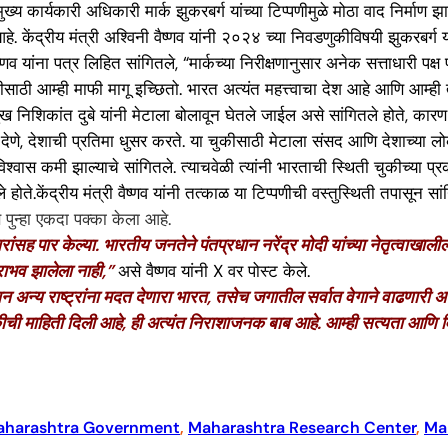
 कार्यकारी अधिकारी मार्क झुकरबर्ग यांच्या टिप्पणीमुळे मोठा वाद निर्माण झा
ेंद्रीय मंत्री अश्विनी वैष्णव यांनी २०२४ च्या निवडणुकीविषयी झुकरबर्ग यांच
्णव यांना पत्र लिहित सांगितले, “मार्कच्या निरीक्षणानुसार अनेक सत्ताधारी प
ीसाठी आम्ही माफी मागू इच्छितो. भारत अत्यंत महत्त्वाचा देश आहे आणि आम्ही
निशिकांत दुबे यांनी मेटाला बोलावून घेतले जाईल असे सांगितले होते, कारण झु
देणे, देशाची प्रतिमा धुसर करते. या चुकीसाठी मेटाला संसद आणि देशाच्या ल
ास कमी झाल्याचे सांगितले. त्याचवेळी त्यांनी भारताची स्थिती चुकीच्या प्र
ले होते.केंद्रीय मंत्री वैष्णव यांनी तत्काळ या टिप्पणीची वस्तुस्थिती तपा
स पुन्हा एकदा पक्का केला आहे.
 केल्या. भारतीय जनतेने पंतप्रधान नरेंद्र मोदी यांच्या नेतृत्वाखालील 
ाभव झालेला नाही,”
असे वैष्णव यांनी X वर पोस्ट केले.
राष्ट्रांना मदत देणारा भारत, तसेच जगातील सर्वात वेगाने वाढणारी अर्थव्यव
ची माहिती दिली आहे, ही अत्यंत निराशाजनक बाब आहे. आम्ही सत्यता आणि विश
harashtra Government
, 
Maharashtra Research Center
, 
Ma