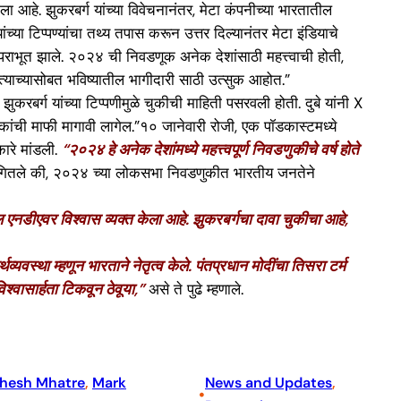
ला आहे. झुकरबर्ग यांच्या विवेचनानंतर, मेटा कंपनीच्या भारतातील
्या टिप्पण्यांचा तथ्य तपास करून उत्तर दिल्यानंतर मेटा इंडियाचे
क्ष पराभूत झाले. २०२४ ची निवडणूक अनेक देशांसाठी महत्त्वाची होती,
 त्याच्यासोबत भविष्यातील भागीदारी साठी उत्सुक आहोत.”
करबर्ग यांच्या टिप्पणीमुळे चुकीची माहिती पसरवली होती. दुबे यांनी X
ोकांची माफी मागावी लागेल.”१० जानेवारी रोजी, एक पॉडकास्टमध्ये
कारे मांडली.
“२०२४ हे अनेक देशांमध्ये महत्त्वपूर्ण निवडणुकीचे वर्ष होते
सून सांगितले की, २०२४ च्या लोकसभा निवडणुकीत भारतीय जनतेने
एनडीएवर विश्वास व्यक्त केला आहे. झुकरबर्गचा दावा चुकीचा आहे,
स्था म्हणून भारताने नेतृत्व केले. पंतप्रधान मोदींचा तिसरा टर्म
्वासार्हता टिकवून ठेवूया,”
असे ते पुढे म्हणाले.
hesh Mhatre
, 
Mark
News and Updates
, 
•